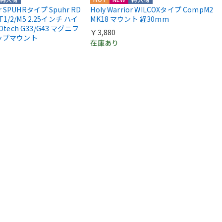
or SPUHRタイプ Spuhr RD
Holy Warrior WILCOXタイプ CompM2
 T1/2/M5 2.25インチ ハイ
MK18 マウント 経30mm
Otech G33/G43 マグニフ
￥3,880
ップマウント
在庫あり