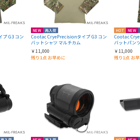
NEW
再入荷
HOT
NEW
nタイプ G3 コン
Cootac CryePrecisionタイプ G3 コン
Cootac Cr
バットシャツ マルチカム
バットパンツ
￥11,000
￥11,000
残り1点 お早めに
残り1点 お
再入荷
NEW
再入荷
HOT
NEW