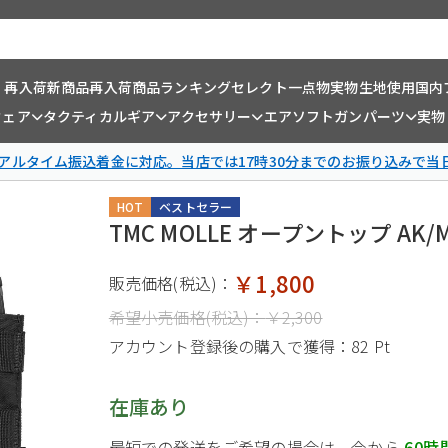
・再入荷
新商品
再入荷商品
ランキング
セレクト一点物
実物生地使用
国内
ウェア
タクティカルギア
アクセサリー
エアソフトガンパーツ
実物
リアルタイム振込着金に対応。当店では17時30分までのお振り込みで当
HOT
ベストセラー
TMC MOLLE オープントップ A
￥1,800
販売価格(税込)：
希望小売価格(税込)：
￥2,300
アカウント登録後の購入で獲得：
82 Pt
在庫あり
最短での発送をご希望の場合は、今から
60時