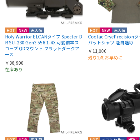
HOT
NEW
再入荷
HOT
NEW
再入荷
Holy Warrior ELCANタイプ Specter D
Cootac CryePrecisio
R SU-230 Gen3 556 1-4X 可変倍率ス
バットシャツ 陸自迷彩
コープ QDマウント フラットダークア
￥11,000
ース
残り1点 お早めに
￥36,900
在庫あり
HOT
NEW
再入荷
HOT
ベストセラー
NEW