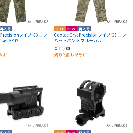
再入荷
HOT
NEW
再入荷
yePrecisionタイプ G3 コン
Cootac CryePrecisionタイプ G3 コン
 陸自迷彩
バットパンツ マルチカム
￥11,000
早めに
残り2点 お早めに
再入荷
HOT
NEW
再入荷