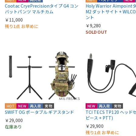
Cootac CryePrecisionタイプ G4 コン
Holy Warrior Aimpoi
バットパンツ マルチカム
M2 ダットサイト + WIL
ント
￥11,000
￥9,280
残り1点 お早めに
SOLD OUT
HOT
NEW
再入荷
実物
NEW
再入荷
実物
SWIFT OG ポータブル ギアスタンド
TCI TECS TP120 ヘッ
ピース + PTT)
￥29,000
￥29,900
在庫あり
残り1点 お早めに