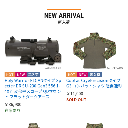
NEW ARRIVAL
新入荷
HOT
NEW
再入荷
HOT
NEW
再入荷
Holy Warrior ELCANタイプ Sp
Cootac CryePrecisionタイプ
ecter DR SU-230 Gen3 556 1-
G3 コンバットシャツ 陸自迷彩
4X 可変倍率スコープ QDマウン
￥11,000
ト フラットダークアース
SOLD OUT
￥36,900
在庫あり