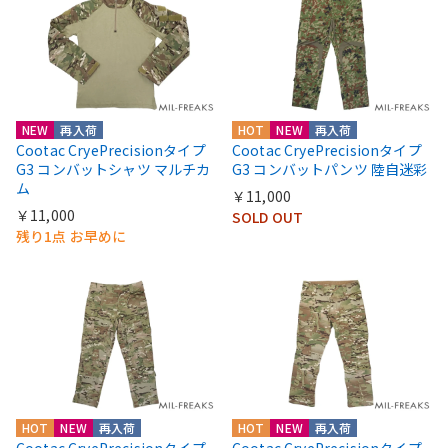
NEW
再入荷
HOT
NEW
再入荷
Cootac CryePrecisionタイプ
Cootac CryePrecisionタイプ
G3 コンバットシャツ マルチカ
G3 コンバットパンツ 陸自迷彩
ム
￥11,000
￥11,000
SOLD OUT
残り1点 お早めに
HOT
NEW
再入荷
HOT
NEW
再入荷