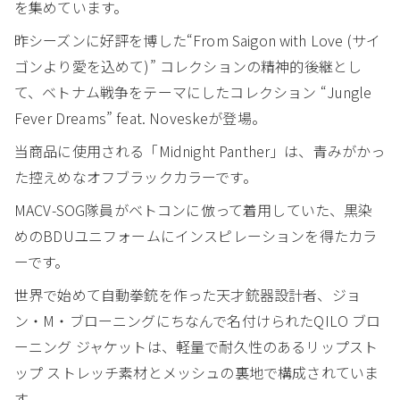
を集めています。
昨シーズンに好評を博した“From Saigon with Love (サイ
ゴンより愛を込めて)” コレクションの精神的後継とし
て、ベトナム戦争をテーマにしたコレクション “Jungle
Fever Dreams” feat. Noveskeが登場。
当商品に使用される「Midnight Panther」は、青みがかっ
た控えめなオフブラックカラーです。
MACV-SOG隊員がベトコンに倣って着用していた、黒染
めのBDUユニフォームにインスピレーションを得たカラ
ーです。
世界で始めて自動拳銃を作った天才銃器設計者、ジョ
ン・M・ブローニングにちなんで名付けられたQILO ブロ
ーニング ジャケットは、軽量で耐久性のあるリップスト
ップ ストレッチ素材とメッシュの裏地で構成されていま
す。