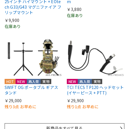
25インチ ハイマウント + EOte
m
ch G33/G43 マグニファイア フ
￥3,880
リップマウント
在庫あり
￥9,900
在庫あり
HOT
NEW
再入荷
実物
NEW
再入荷
実物
SWIFT OG ポータブル ギアス
TCI TECS TP120 ヘッドセット
タンド
(イヤーピース + PTT)
￥29,000
￥29,900
残り3点 お早めに
残り1点 お早めに
新商品をすべて見る