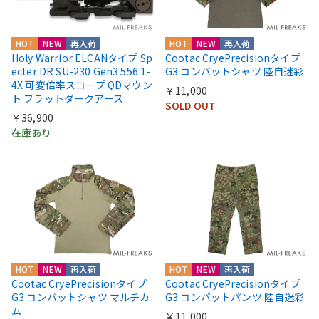
HOT
NEW
再入荷
HOT
NEW
再入荷
Holy Warrior ELCANタイプ Sp
Cootac CryePrecisionタイプ
ecter DR SU-230 Gen3 556 1-
G3 コンバットシャツ 陸自迷彩
4X 可変倍率スコープ QDマウン
￥11,000
ト フラットダークアース
SOLD OUT
￥36,900
在庫あり
HOT
NEW
再入荷
HOT
NEW
再入荷
Cootac CryePrecisionタイプ
Cootac CryePrecisionタイプ
G3 コンバットシャツ マルチカ
G3 コンバットパンツ 陸自迷彩
ム
￥11,000