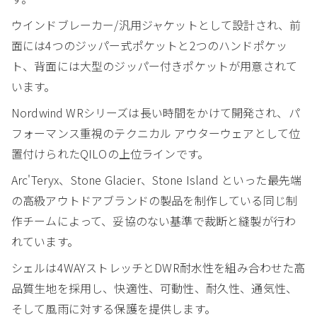
ウインドブレーカー/汎用ジャケットとして設計され、前
面には4つのジッパー式ポケットと2つのハンドポケッ
ト、背面には大型のジッパー付きポケットが用意されて
います。
Nordwind WRシリーズは長い時間をかけて開発され、パ
フォーマンス重視のテクニカル アウターウェアとして位
置付けられたQILOの上位ラインです。
Arc'Teryx、Stone Glacier、Stone Island といった最先端
の高級アウトドアブランドの製品を制作している同じ制
作チームによって、妥協のない基準で裁断と縫製が行わ
れています。
シェルは4WAYストレッチとDWR耐水性を組み合わせた高
品質生地を採用し、快適性、可動性、耐久性、通気性、
そして風雨に対する保護を提供します。