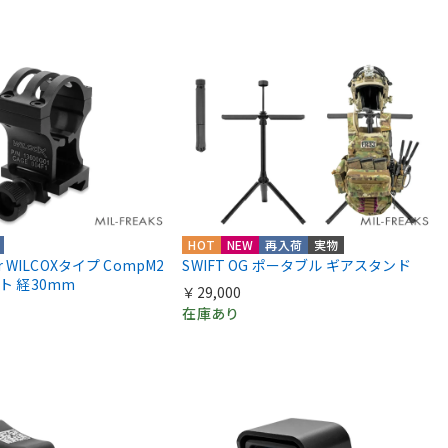
HOT
NEW
再入荷
実物
ior WILCOXタイプ CompM2
SWIFT OG ポータブル ギアスタンド
ント 経30mm
￥29,000
在庫あり