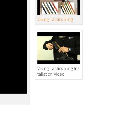
Viking Tactics Sling
Viking Tactics Sling Ins
tallation Video