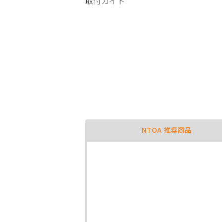
取付ガイド
NTOA 推奨商品