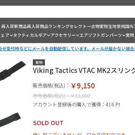
・再入荷
新商品
再入荷商品
ランキング
セレクト一点物
実物生地使用
国内
ウェア
タクティカルギア
アクセサリー
エアソフトガンパーツ
実物
問合せ受付時などにメールを自動配信しています。メールが届かない場合
実物
Viking Tactics VTAC M
￥9,150
販売価格(税込)：
参考価格(税込)：
￥11,000
アカウント登録後の購入で獲得：
416 Pt
SOLD OUT
申し訳ございませんが、只今品切れ中です。