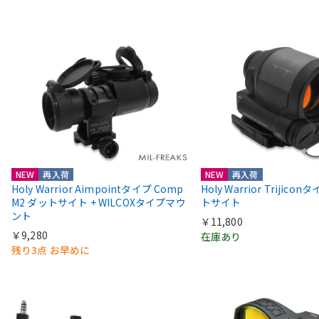
NEW
再入荷
NEW
再入荷
Holy Warrior Aimpointタイプ Comp
Holy Warrior Trijico
M2 ダットサイト + WILCOXタイプマウ
トサイト
ント
￥11,800
￥9,280
在庫あり
残り3点 お早めに