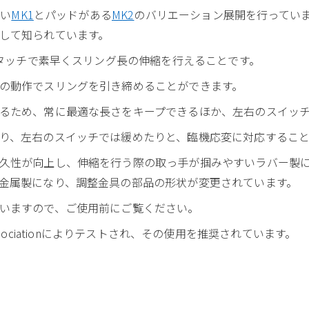
無い
MK1
とパッドがある
MK2
のバリエーション展開を行ってい
して知られています。
ンタッチで素早くスリング長の伸縮を行えることです。
の動作でスリングを引き締めることができます。
るため、常に最適な長さをキープできるほか、左右のスイッ
り、左右のスイッチでは緩めたりと、臨機応変に対応すること
久性が向上し、伸縮を行う際の取っ手が掴みやすいラバー製
金属製になり、調整金具の部品の形状が変更されています。
いますので、ご使用前にご覧ください。
icers Associationによりテストされ、その使用を推奨されています。