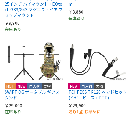
25インチ ハイマウント + EOte
m
ch G33/G43 マグニファイア フ
￥3,880
リップマウント
在庫あり
￥9,900
在庫あり
HOT
NEW
再入荷
実物
NEW
再入荷
実物
SWIFT OG ポータブル ギアス
TCI TECS TP120 ヘッドセット
タンド
(イヤーピース + PTT)
￥29,000
￥29,900
在庫あり
残り1点 お早めに