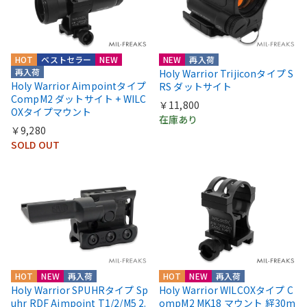
HOT
ベストセラー
NEW
NEW
再入荷
再入荷
Holy Warrior Trijiconタイプ S
Holy Warrior Aimpointタイプ
RS ダットサイト
CompM2 ダットサイト + WILC
￥11,800
OXタイプマウント
在庫あり
￥9,280
SOLD OUT
HOT
NEW
再入荷
HOT
NEW
再入荷
Holy Warrior SPUHRタイプ Sp
Holy Warrior WILCOXタイプ C
uhr RDF Aimpoint T1/2/M5 2.
ompM2 MK18 マウント 経30m