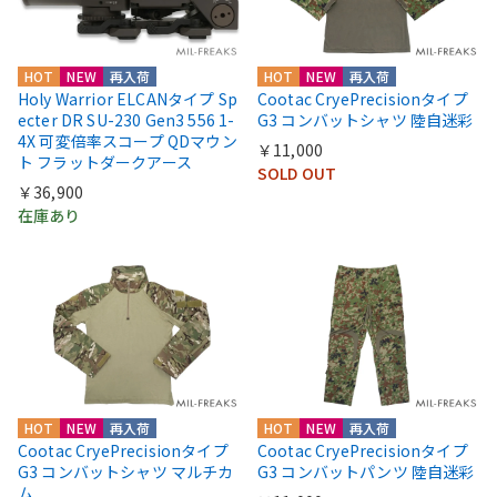
HOT
NEW
再入荷
HOT
NEW
再入荷
Holy Warrior ELCANタイプ Sp
Cootac CryePrecisionタイプ
ecter DR SU-230 Gen3 556 1-
G3 コンバットシャツ 陸自迷彩
4X 可変倍率スコープ QDマウン
￥11,000
ト フラットダークアース
SOLD OUT
￥36,900
在庫あり
HOT
NEW
再入荷
HOT
NEW
再入荷
Cootac CryePrecisionタイプ
Cootac CryePrecisionタイプ
G3 コンバットシャツ マルチカ
G3 コンバットパンツ 陸自迷彩
ム