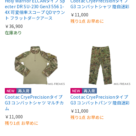
Holy Warrior ELCANタイプ Sp
Cootac CryePrecisionタイプ
ecter DR SU-230 Gen3 556 1-
G3 コンバットシャツ 陸自迷彩
4X 可変倍率スコープ QDマウン
￥11,000
ト フラットダークアース
残り1点 お早めに
￥36,900
在庫あり
NEW
再入荷
NEW
再入荷
Cootac CryePrecisionタイプ
Cootac CryePrecisionタイプ
G3 コンバットシャツ マルチカ
G3 コンバットパンツ 陸自迷彩
ム
￥11,000
￥11,000
残り1点 お早めに
残り1点 お早めに