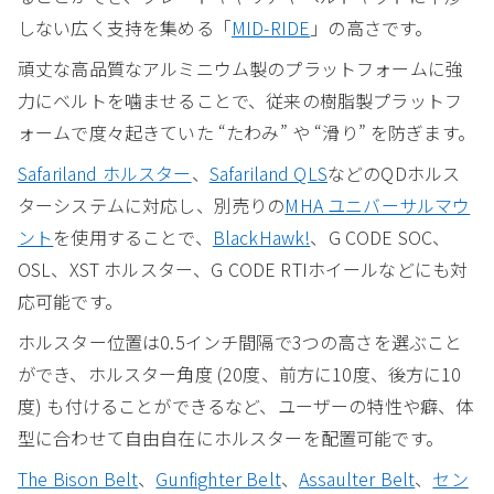
しない広く支持を集める「
MID-RIDE
」の高さです。
頑丈な高品質なアルミニウム製のプラットフォームに強
力にベルトを噛ませることで、従来の樹脂製プラットフ
ォームで度々起きていた “たわみ” や “滑り” を防ぎます。
Safariland ホルスター
、
Safariland QLS
などのQDホルス
ターシステムに対応し、別売りの
MHA ユニバーサルマウ
ント
を使用することで、
BlackHawk!
、G CODE SOC、
OSL、XST ホルスター、G CODE RTIホイールなどにも対
応可能です。
ホルスター位置は0.5インチ間隔で3つの高さを選ぶこと
ができ、ホルスター角度 (20度、前方に10度、後方に10
度) も付けることができるなど、ユーザーの特性や癖、体
型に合わせて自由自在にホルスターを配置可能です。
The Bison Belt
、
Gunfighter Belt
、
Assaulter Belt
、
セン