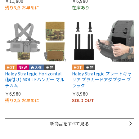
￥11,800
￥6,980
残り3点 お早めに
在庫あり
HOT
NEW
再入荷
実物
HOT
実物
Haley Strategic Horizontal
Haley Strategic プレートキャ
(横付け) MOLLEハンガー マル
リア プラカードアダプター ブ
チカム
ラック
￥6,980
￥8,980
残り2点 お早めに
SOLD OUT
新商品をすべて見る