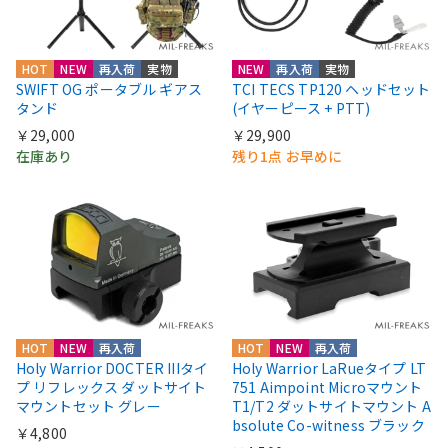
HOT
NEW
再入荷
実物
NEW
再入荷
実物
SWIFT OG ポータブル ギアス
TCI TECS TP120 ヘッドセット
タンド
(イヤーピース + PTT)
￥29,000
￥29,900
在庫あり
残り1点 お早めに
HOT
NEW
再入荷
HOT
NEW
再入荷
Holy Warrior DOCTER IIIタイ
Holy Warrior LaRueタイプ LT
プ リフレックス ダットサイト
751 Aimpoint Microマウント
マウントセット グレー
T1/T2 ダットサイトマウント A
bsolute Co-witness ブラック
￥4,800