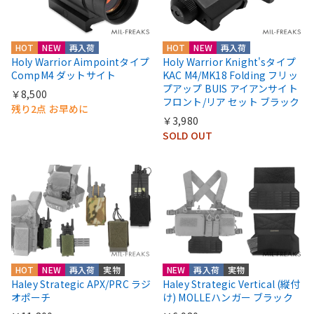
HOT
NEW
再入荷
HOT
NEW
再入荷
Holy Warrior Aimpointタイプ
Holy Warrior Knight'sタイプ
CompM4 ダットサイト
KAC M4/MK18 Folding フリッ
プアップ BUIS アイアンサイト
￥8,500
フロント/リア セット ブラック
残り2点 お早めに
￥3,980
SOLD OUT
HOT
NEW
再入荷
実物
NEW
再入荷
実物
Haley Strategic APX/PRC ラジ
Haley Strategic Vertical (縦付
オポーチ
け) MOLLEハンガー ブラック