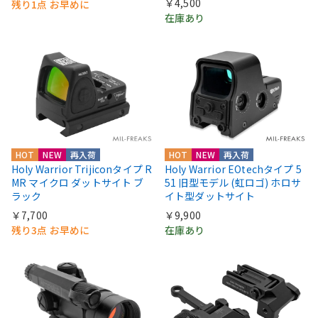
￥4,500
残り1点 お早めに
在庫あり
HOT
NEW
再入荷
HOT
NEW
再入荷
Holy Warrior Trijiconタイプ R
Holy Warrior EOtechタイプ 5
MR マイクロ ダットサイト ブ
51 旧型モデル (虹ロゴ) ホロサ
ラック
イト型ダットサイト
￥7,700
￥9,900
残り3点 お早めに
在庫あり