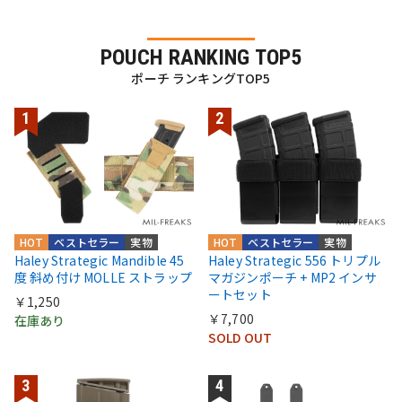
POUCH RANKING TOP5
ポーチ ランキングTOP5
HOT
ベストセラー
実物
HOT
ベストセラー
実物
Haley Strategic Mandible 45
Haley Strategic 556 トリプル
度 斜め付け MOLLE ストラップ
マガジンポーチ + MP2 インサ
ートセット
￥1,250
￥7,700
在庫あり
SOLD OUT