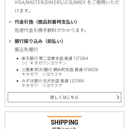
VISA/MASTER/DINERS/JCB/AMEX をご使用いただ
けます。
代金引換（商品到着時支払い）
別途代金引換手数料がかかります。
銀行振り込み（前払い）
振込先銀行
楽天銀行 第二営業支店 普通 7271064
シ）キタガワシヨウテン
三菱東京UFJ銀行 錦糸町支店 普通 0784258
キタガワ リヨウスケ
みずほ銀行 北沢支店 普通 1157064
キタガワ リヨウスケ
詳しくはこちら
SHIPPING