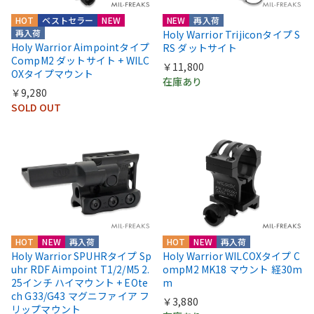
HOT
ベストセラー
NEW
NEW
再入荷
再入荷
Holy Warrior Trijiconタイプ S
Holy Warrior Aimpointタイプ
RS ダットサイト
CompM2 ダットサイト + WILC
￥11,800
OXタイプマウント
在庫あり
￥9,280
SOLD OUT
HOT
NEW
再入荷
HOT
NEW
再入荷
Holy Warrior SPUHRタイプ Sp
Holy Warrior WILCOXタイプ C
uhr RDF Aimpoint T1/2/M5 2.
ompM2 MK18 マウント 経30m
25インチ ハイマウント + EOte
m
ch G33/G43 マグニファイア フ
￥3,880
リップマウント