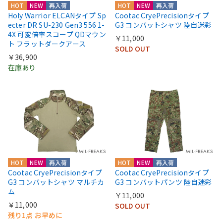
HOT
NEW
再入荷
HOT
NEW
再入荷
Holy Warrior ELCANタイプ Sp
Cootac CryePrecisionタイプ
ecter DR SU-230 Gen3 556 1-
G3 コンバットシャツ 陸自迷彩
4X 可変倍率スコープ QDマウン
￥11,000
ト フラットダークアース
SOLD OUT
￥36,900
在庫あり
HOT
NEW
再入荷
HOT
NEW
再入荷
Cootac CryePrecisionタイプ
Cootac CryePrecisionタイプ
G3 コンバットシャツ マルチカ
G3 コンバットパンツ 陸自迷彩
ム
￥11,000
￥11,000
SOLD OUT
残り1点 お早めに