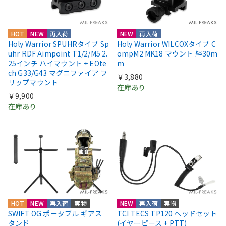
HOT
NEW
再入荷
NEW
再入荷
Holy Warrior SPUHRタイプ Sp
Holy Warrior WILCOXタイプ C
uhr RDF Aimpoint T1/2/M5 2.
ompM2 MK18 マウント 経30m
25インチ ハイマウント + EOte
m
ch G33/G43 マグニファイア フ
￥3,880
リップマウント
在庫あり
￥9,900
在庫あり
HOT
NEW
再入荷
実物
NEW
再入荷
実物
SWIFT OG ポータブル ギアス
TCI TECS TP120 ヘッドセット
タンド
(イヤーピース + PTT)