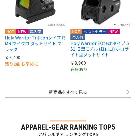
HOT
NEW
再入荷
HOT
ベストセラー
NEW
再入荷
Holy Warrior Trijiconタイプ R
Holy Warrior EOtechタイプ 5
MR マイクロ ダットサイト ブ
51 旧型モデル (虹ロゴ) ホロサ
ラック
イト型ダットサイト
￥7,700
￥9,900
残り2点 お早めに
在庫あり
新商品をすべて見る
APPAREL-GEAR RANKING TOP5
アパレルギア ランキングTOP5