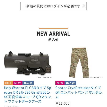
新規の質問にはログインが必要です
NEW ARRIVAL
新入荷
HOT
NEW
再入荷
NEW
再入荷
Holy Warrior ELCANタイプ Sp
Cootac CryePrecisionタイプ
ecter DR SU-230 Gen3 556 1-
G4 コンバットパンツ マルチカ
4X 可変倍率スコープ QDマウン
ム
ト フラットダークアース
￥11,000