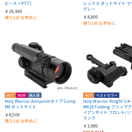
ピース + PTT)
レックス ダットサイト 
グレー
￥29,900
￥4,800
残り1点 お早めに
残り1点 お早めに
HOT
NEW
再入荷
HOT
ベストセラー
Holy Warrior Aimpointタイプ Comp
Holy Warrior Knight's
M4 ダットサイト
MK18 Folding フリップア
イアンサイト フロント/リ
￥8,500
ラック
残り2点 お早めに
￥3,980
SOLD OUT