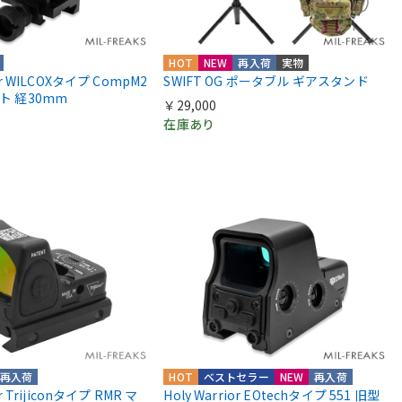
HOT
NEW
再入荷
実物
ior WILCOXタイプ CompM2
SWIFT OG ポータブル ギアスタンド
ント 経30mm
￥29,000
在庫あり
再入荷
HOT
ベストセラー
NEW
再入荷
or Trijiconタイプ RMR マ
Holy Warrior EOtechタイプ 551 旧型