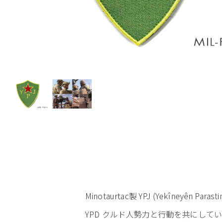
Minotaurtac製 YPJ (Yekîneyê
YPD クルド人勢力と行動を共にし