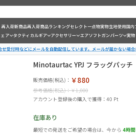
・再入荷
新商品
再入荷商品
ランキング
セレクト一点物
実物生地使用
国内
ウェア
タクティカルギア
アクセサリー
エアソフトガンパーツ
実物
問合せ受付時などにメールを自動配信しています。メールが届かない場合
Minotaurtac YPJ フラッグパッチ
￥880
販売価格(税込)：
参考価格(税込)：
￥1,000
アカウント登録後の購入で獲得：
40 Pt
在庫あり
最短での発送をご希望の場合は、今から
4時間