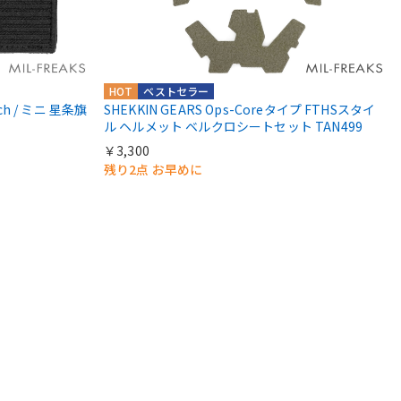
HOT
ベストセラー
atch / ミニ 星条旗
SHEKKIN GEARS Ops-Coreタイプ FTHSスタイ
ル ヘルメット ベルクロシートセット TAN499
￥3,300
残り2点 お早めに