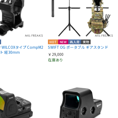
HOT
NEW
再入荷
実物
ior WILCOXタイプ CompM2
SWIFT OG ポータブル ギアスタンド
ント 経30mm
￥29,000
在庫あり