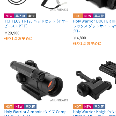
NEW
再入荷
実物
HOT
NEW
再入荷
TCI TECS TP120 ヘッドセット (イヤー
Holy Warrior DOCTER 
ピース + PTT)
レックス ダットサイト 
グレー
￥29,900
￥4,800
残り1点 お早めに
残り1点 お早めに
HOT
NEW
再入荷
HOT
NEW
再入荷
Holy Warrior Aimpointタイプ Comp
Holy Warrior Knight's