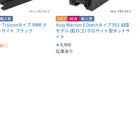
再入荷
HOT
NEW
再入荷
or Trijiconタイプ RMR マ
Holy Warrior EOtechタイプ 551 旧型
トサイト ブラック
モデル (虹ロゴ) ホロサイト型ダットサ
イト
￥9,900
早めに
在庫あり