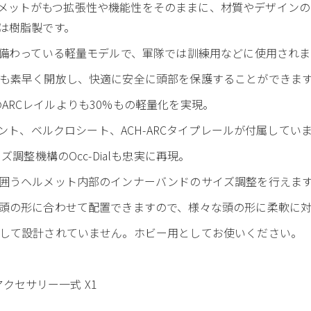
STヘルメットがもつ拡張性や機能性をそのままに、材質やデザイ
は樹脂製です。
が備わっている軽量モデルで、軍隊では訓練用などに使用されま
も素早く開放し、快適に安全に頭部を保護することができま
従来のARCレイルよりも30%もの軽量化を実現。
NVGマウント、ベルクロシート、ACH-ARCタイプレールが付属してい
調整機構のOcc-Dialも忠実に再現。
囲うヘルメット内部のインナーバンドのサイズ調整を行えま
頭の形に合わせて配置できますので、様々な頭の形に柔軟に対
して設計されていません。ホビー用としてお使いください。
トアクセサリー一式 X1