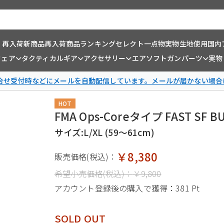
・再入荷
新商品
再入荷商品
ランキング
セレクト一点物
実物生地使用
国内
ウェア
タクティカルギア
アクセサリー
エアソフトガンパーツ
実物
問合せ受付時などにメールを自動配信しています。メールが届かない場合
HOT
FMA Ops-Coreタイプ FAST SF
サイズ:L/XL (59～61cm)
￥8,380
販売価格(税込)：
希望小売価格(税込)：
￥9,800
アカウント登録後の購入で獲得：
381 Pt
SOLD OUT