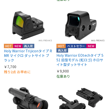
HOT
NEW
再入荷
HOT
ベストセラー
NEW
再入荷
Holy Warrior Trijiconタイプ R
Holy Warrior EOtechタイプ 5
MR マイクロ ダットサイト ブ
51 旧型モデル (虹ロゴ) ホロサ
ラック
イト型ダットサイト
￥7,700
￥9,900
残り2点 お早めに
在庫あり