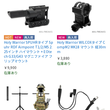
HOT
NEW
再入荷
NEW
再入荷
Holy Warrior SPUHRタイプ Sp
Holy Warrior WILCOXタイプ C
uhr RDF Aimpoint T1/2/M5 2.
ompM2 MK18 マウント 経30m
25インチ ハイマウント + EOte
m
ch G33/G43 マグニファイア フ
￥3,880
リップマウント
在庫あり
￥9,900
在庫あり