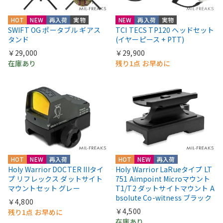
HOT
NEW
再入荷
実物
NEW
再入荷
実物
SWIFT OG ポータブル ギアス
TCI TECS TP120 ヘッドセット
タンド
(イヤーピース + PTT)
￥29,000
￥29,900
在庫あり
残り1点 お早めに
HOT
NEW
再入荷
HOT
NEW
再入荷
Holy Warrior DOCTER IIIタイ
Holy Warrior LaRueタイプ LT
プ リフレックス ダットサイト
751 Aimpoint Microマウント
マウントセット グレー
T1/T2 ダットサイトマウント A
bsolute Co-witness ブラック
￥4,800
￥4,500
残り1点 お早めに
在庫あり