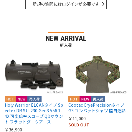
新規の質問にはログインが必要です
NEW ARRIVAL
新入荷
HOT
NEW
再入荷
HOT
NEW
再入荷
Holy Warrior ELCANタイプ Sp
Cootac CryePrecisionタイプ
ecter DR SU-230 Gen3 556 1-
G3 コンバットシャツ 陸自迷彩
4X 可変倍率スコープ QDマウン
￥11,000
ト フラットダークアース
SOLD OUT
￥36,900