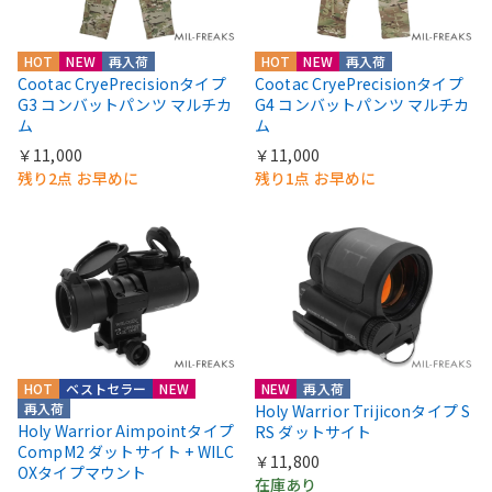
HOT
NEW
再入荷
HOT
NEW
再入荷
Cootac CryePrecisionタイプ
Cootac CryePrecisionタイプ
G3 コンバットパンツ マルチカ
G4 コンバットパンツ マルチカ
ム
ム
￥11,000
￥11,000
残り2点 お早めに
残り1点 お早めに
HOT
ベストセラー
NEW
NEW
再入荷
再入荷
Holy Warrior Trijiconタイプ S
Holy Warrior Aimpointタイプ
RS ダットサイト
CompM2 ダットサイト + WILC
￥11,800
OXタイプマウント
在庫あり