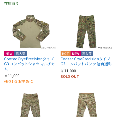
在庫あり
NEW
再入荷
HOT
NEW
再入荷
Cootac CryePrecisionタイプ
Cootac CryePrecisionタイプ
G3 コンバットシャツ マルチカ
G3 コンバットパンツ 陸自迷彩
ム
￥11,000
￥11,000
SOLD OUT
残り1点 お早めに