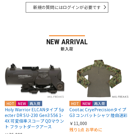
新規の質問にはログインが必要です
NEW ARRIVAL
新入荷
HOT
NEW
再入荷
HOT
NEW
再入荷
Holy Warrior ELCANタイプ Sp
Cootac CryePrecisionタイプ
ecter DR SU-230 Gen3 556 1-
G3 コンバットシャツ 陸自迷彩
4X 可変倍率スコープ QDマウン
￥11,000
ト フラットダークアース
残り1点 お早めに