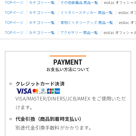
TOPページ
カテゴリー一覧
その他装備品 商品一覧
esstac オフィシャ
TOPページ
カテゴリー一覧
ミリタリーステッカー 商品一覧
esstac
TOPページ
カテゴリー一覧
実物ミリタリーグッズ 商品一覧
esstac
TOPページ
カテゴリー一覧
アクセサリー 商品一覧
esstac オフィシャ
PAYMENT
お支払い方法について
クレジットカード決済
VISA/MASTER/DINERS/JCB/AMEX をご使用いただ
けます。
代金引換（商品到着時支払い）
別途代金引換手数料がかかります。