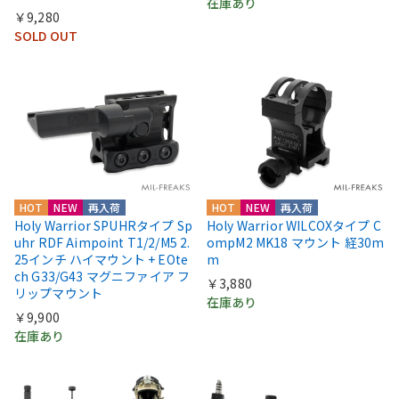
在庫あり
￥9,280
SOLD OUT
HOT
NEW
再入荷
HOT
NEW
再入荷
Holy Warrior SPUHRタイプ Sp
Holy Warrior WILCOXタイプ C
uhr RDF Aimpoint T1/2/M5 2.
ompM2 MK18 マウント 経30m
25インチ ハイマウント + EOte
m
ch G33/G43 マグニファイア フ
￥3,880
リップマウント
在庫あり
￥9,900
在庫あり