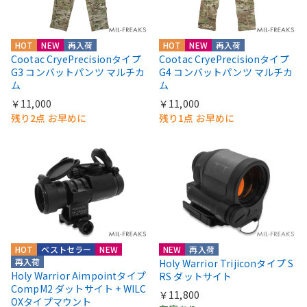
HOT
NEW
再入荷
HOT
NEW
再入荷
Cootac CryePrecisionタイプ
Cootac CryePrecisionタイプ
G3 コンバットパンツ マルチカ
G4 コンバットパンツ マルチカ
ム
ム
￥11,000
￥11,000
残り2点 お早めに
残り1点 お早めに
HOT
ベストセラー
NEW
NEW
再入荷
再入荷
Holy Warrior Trijiconタイプ S
Holy Warrior Aimpointタイプ
RS ダットサイト
CompM2 ダットサイト + WILC
￥11,800
OXタイプマウント