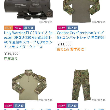
HOT
NEW
再入荷
NEW
再入荷
Holy Warrior ELCANタイプ Sp
Cootac CryePrecisionタイプ
ecter DR SU-230 Gen3 556 1-
G3 コンバットシャツ 陸自迷彩
4X 可変倍率スコープ QDマウン
￥11,000
ト フラットダークアース
残り1点 お早めに
￥36,900
在庫あり
NEW
再入荷
NEW
再入荷