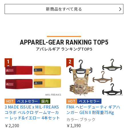
新商品をすべて見る
APPAREL-GEAR RANKING TOP5
アパレルギア ランキングTOP5
HOT
ベストセラー
国内
HOT
ベストセラー
3 MADE ISSUE x MIL-FREAKS
FMA ヘビーデューティ ギアハ
コラボ ベルクロ ゲームマーカ
ンガー GEN II 耐荷重75Kg
ー レッド&イエロー 4本セット
カラー:ブラック
￥2,200
￥1,390