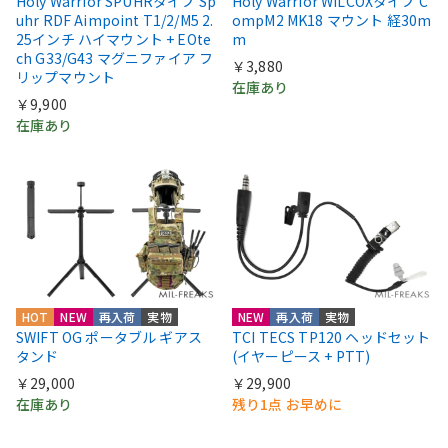
Holy Warrior SPUHRタイプ Sp
Holy Warrior WILCOXタイプ C
uhr RDF Aimpoint T1/2/M5 2.
ompM2 MK18 マウント 経30m
25インチ ハイマウント + EOte
m
ch G33/G43 マグニファイア フ
￥3,880
リップマウント
在庫あり
￥9,900
在庫あり
HOT
NEW
再入荷
実物
NEW
再入荷
実物
SWIFT OG ポータブル ギアス
TCI TECS TP120 ヘッドセット
タンド
(イヤーピース + PTT)
￥29,000
￥29,900
在庫あり
残り1点 お早めに