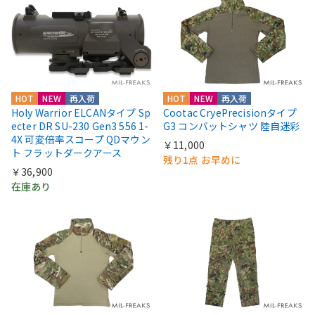
HOT
NEW
再入荷
HOT
NEW
再入荷
Holy Warrior ELCANタイプ Sp
Cootac CryePrecisionタイプ
ecter DR SU-230 Gen3 556 1-
G3 コンバットシャツ 陸自迷彩
4X 可変倍率スコープ QDマウン
￥11,000
ト フラットダークアース
残り1点 お早めに
￥36,900
在庫あり