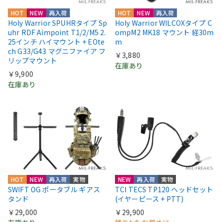
HOT
NEW
再入荷
HOT
NEW
再入荷
Holy Warrior SPUHRタイプ Sp
Holy Warrior WILCOXタイプ C
uhr RDF Aimpoint T1/2/M5 2.
ompM2 MK18 マウント 経30m
25インチ ハイマウント + EOte
m
ch G33/G43 マグニファイア フ
￥3,880
リップマウント
在庫あり
￥9,900
在庫あり
HOT
NEW
再入荷
実物
NEW
再入荷
実物
SWIFT OG ポータブル ギアス
TCI TECS TP120 ヘッドセット
タンド
(イヤーピース + PTT)
￥29,000
￥29,900