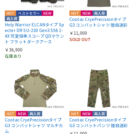
HOT
ベストセラー
NEW
HOT
NEW
再入荷
再入荷
Cootac CryePrecisionタイプ
Holy Warrior ELCANタイプ Sp
G3 コンバットシャツ 陸自迷彩
ecter DR SU-230 Gen3 556 1-
￥11,000
4X 可変倍率スコープ QDマウン
SOLD OUT
ト フラットダークアース
￥36,900
在庫あり
HOT
NEW
再入荷
HOT
NEW
再入荷
Cootac CryePrecisionタイプ
Cootac CryePrecisionタイプ
G3 コンバットシャツ マルチカ
G3 コンバットパンツ 陸自迷彩
ム
￥11,000