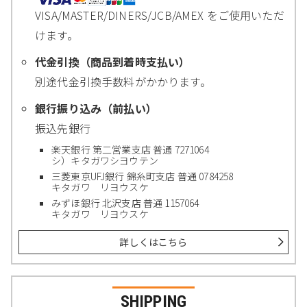
VISA/MASTER/DINERS/JCB/AMEX をご使用いただ
けます。
代金引換（商品到着時支払い）
別途代金引換手数料がかかります。
銀行振り込み（前払い）
振込先銀行
楽天銀行 第二営業支店 普通 7271064
シ）キタガワシヨウテン
三菱東京UFJ銀行 錦糸町支店 普通 0784258
キタガワ リヨウスケ
みずほ銀行 北沢支店 普通 1157064
キタガワ リヨウスケ
詳しくはこちら
SHIPPING