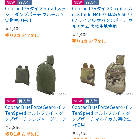
NEW
再入荷
NEW
再入荷
Cootac TYRタイプ Small メッ
Cootac TYRタイプ Combat A
シュ ダンプポーチ マルチカム
djustable HAPPY MAG 5.56 / 7.
実物生地使用
62 ライフル マガジンポーチ マ
ルチカム 実物生地使用
￥4,400
￥4,400
残り2点 お早めに
残り3点 お早めに
NEW
再入荷
NEW
再入荷
Cootac BlueForceGearタイプ
Cootac BlueForceGearタイプ
TenSpeed ウルトラライト ダ
TenSpeed ウルトラライト ダ
ンプポーチ レンジャーグリーン
ンプポーチ マルチカム 実物生
地使用
￥5,850
￥6,750
残り1点 お早めに