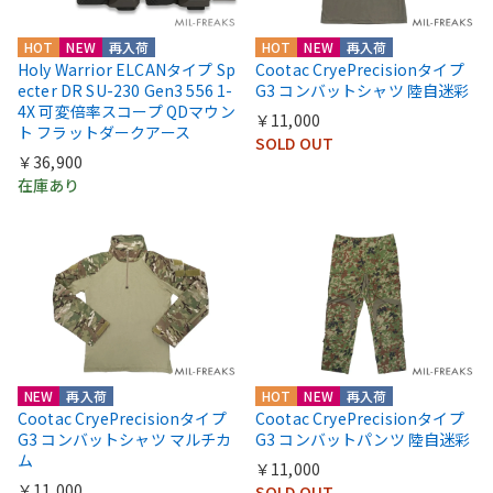
HOT
NEW
再入荷
HOT
NEW
再入荷
Holy Warrior ELCANタイプ Sp
Cootac CryePrecisionタイプ
ecter DR SU-230 Gen3 556 1-
G3 コンバットシャツ 陸自迷彩
4X 可変倍率スコープ QDマウン
￥11,000
ト フラットダークアース
SOLD OUT
￥36,900
在庫あり
NEW
再入荷
HOT
NEW
再入荷
Cootac CryePrecisionタイプ
Cootac CryePrecisionタイプ
G3 コンバットシャツ マルチカ
G3 コンバットパンツ 陸自迷彩
ム
￥11,000
￥11,000
SOLD OUT