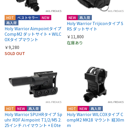
HOT
ベストセラー
NEW
NEW
再入荷
再入荷
Holy Warrior Trijiconタイプ S
Holy Warrior Aimpointタイプ
RS ダットサイト
CompM2 ダットサイト + WILC
￥11,800
OXタイプマウント
在庫あり
￥9,280
SOLD OUT
HOT
NEW
再入荷
HOT
NEW
再入荷
Holy Warrior SPUHRタイプ Sp
Holy Warrior WILCOXタイプ C
uhr RDF Aimpoint T1/2/M5 2.
ompM2 MK18 マウント 経30m
25インチ ハイマウント + EOte
m