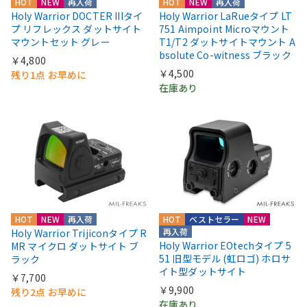
HOT
NEW
再入荷
HOT
NEW
再入荷
Holy Warrior DOCTER IIIタイ
Holy Warrior LaRueタイプ LT
プ リフレックス ダットサイト
751 Aimpoint Microマウント
マウントセット グレー
T1/T2 ダットサイトマウント A
bsolute Co-witness ブラック
￥4,800
￥4,500
残り1点 お早めに
在庫あり
HOT
NEW
再入荷
HOT
ベストセラー
NEW
再入荷
Holy Warrior Trijiconタイプ R
Holy Warrior EOtechタイプ 5
MR マイクロ ダットサイト ブ
51 旧型モデル (虹ロゴ) ホロサ
ラック
イト型ダットサイト
￥7,700
￥9,900
残り2点 お早めに
在庫あり