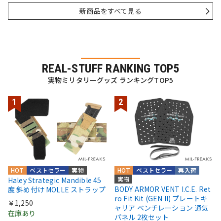
新商品をすべて見る
REAL-STUFF RANKING TOP5
実物ミリタリーグッズ ランキングTOP5
HOT
ベストセラー
実物
HOT
ベストセラー
再入荷
実物
Haley Strategic Mandible 45
BODY ARMOR VENT I.C.E. Ret
度 斜め付け MOLLE ストラップ
ro Fit Kit (GEN II) プレートキ
￥1,250
ャリア ベンチレーション 通気
在庫あり
パネル 2枚セット