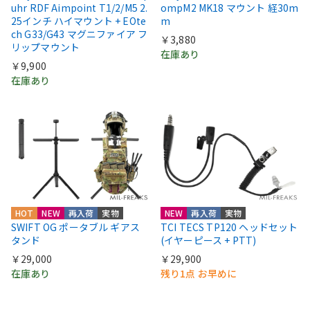
uhr RDF Aimpoint T1/2/M5 2.
ompM2 MK18 マウント 経30m
25インチ ハイマウント + EOte
m
ch G33/G43 マグニファイア フ
￥3,880
リップマウント
在庫あり
￥9,900
在庫あり
HOT
NEW
再入荷
実物
NEW
再入荷
実物
SWIFT OG ポータブル ギアス
TCI TECS TP120 ヘッドセット
タンド
(イヤーピース + PTT)
￥29,000
￥29,900
在庫あり
残り1点 お早めに