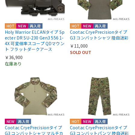
HOT
NEW
再入荷
HOT
NEW
再入荷
Holy Warrior ELCANタイプ Sp
Cootac CryePrecisionタイプ
ecter DR SU-230 Gen3 556 1-
G3 コンバットシャツ 陸自迷彩
4X 可変倍率スコープ QDマウン
￥11,000
ト フラットダークアース
SOLD OUT
￥36,900
在庫あり
NEW
再入荷
HOT
NEW
再入荷
Cootac CryePrecisionタイプ
Cootac CryePrecisionタイプ
G3 コンバットシャツ マルチカ
G3 コンバットパンツ 陸自迷彩