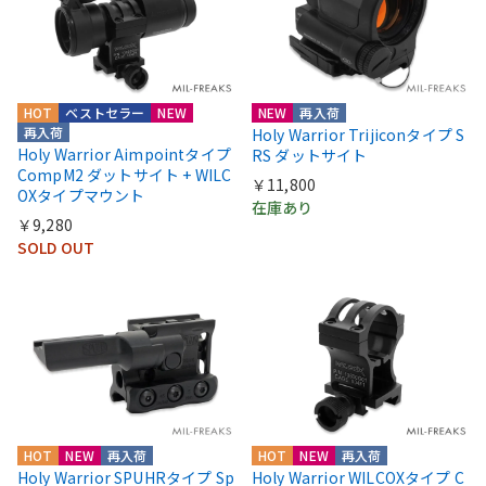
HOT
ベストセラー
NEW
NEW
再入荷
再入荷
Holy Warrior Trijiconタイプ S
Holy Warrior Aimpointタイプ
RS ダットサイト
CompM2 ダットサイト + WILC
￥11,800
OXタイプマウント
在庫あり
￥9,280
SOLD OUT
HOT
NEW
再入荷
HOT
NEW
再入荷
Holy Warrior SPUHRタイプ Sp
Holy Warrior WILCOXタイプ C