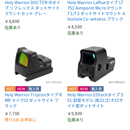
Holy Warrior DOCTER IIIタイ
Holy Warrior LaRueタイプ LT
プ リフレックス ダットサイト
751 Aimpoint Microマウント
マウントセット グレー
T1/T2 ダットサイトマウント A
bsolute Co-witness ブラック
￥4,800
￥4,500
在庫あり
在庫あり
HOT
NEW
再入荷
HOT
NEW
再入荷
Holy Warrior Trijiconタイプ R
Holy Warrior EOtechタイプ 5
MR マイクロ ダットサイト ブ
51 旧型モデル (虹ロゴ) ホロサ
ラック
イト型ダットサイト
￥7,700
￥9,900
残り3点 お早めに
在庫あり