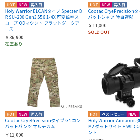
HOT
NEW
再入荷
HOT
NEW
再入荷
Holy Warrior ELCANタイプ Specter D
Cootac CryePrecisio
R SU-230 Gen3 556 1-4X 可変倍率ス
バットシャツ 陸自迷彩
コープ QDマウント フラットダークア
￥11,000
ース
SOLD OUT
￥36,900
在庫あり
HOT
NEW
再入荷
HOT
ベストセラー
NEW
Cootac CryePrecisionタイプ G4 コン
Holy Warrior Aimpoi
バットパンツ マルチカム
M2 ダットサイト + WIL
ント
￥11,000