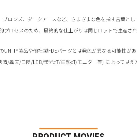
ウン、ブロンズ、ダークアースなど、さまざまな色を指す言葉とし
化学的プロセスのため、最終的な仕上がりは同じロットで生産さ
のUNITY製品や他社製FDEパーツとは発色が異なる可能性が
晴/曇天/日陰/LED/蛍光灯/白熱灯/モニター等) によって見
PRODUCT MOVIES