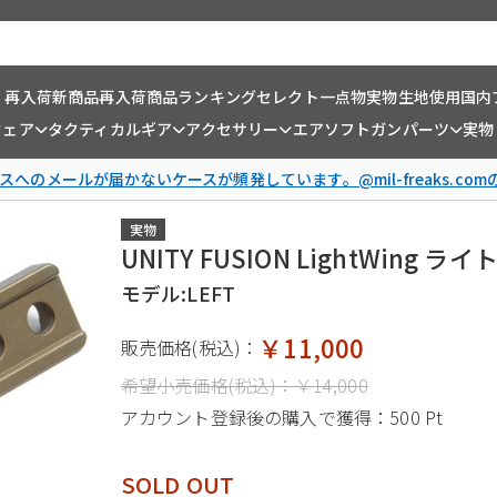
・再入荷
新商品
再入荷商品
ランキング
セレクト一点物
実物生地使用
国内
ウェア
タクティカルギア
アクセサリー
エアソフトガンパーツ
実物
スへのメールが届かないケースが頻発しています。@mil-freaks.c
実物
UNITY FUSION LightWin
モデル:LEFT
￥11,000
販売価格(税込)：
希望小売価格(税込)：
￥14,000
アカウント登録後の購入で獲得：
500 Pt
SOLD OUT