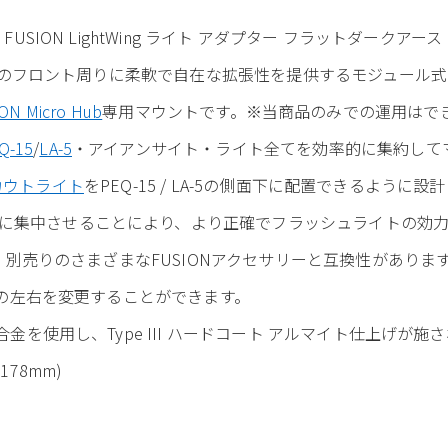
SION LightWing ライト アダプター フラットダークアース F
のフロント周りに柔軟で自在な拡張性を提供するモジュール式
ON Micro Hub
専用マウントです。※当商品のみでの運用はで
Q-15
/
LA-5
・アイアンサイト・ライト全てを効率的に集約して
eスカウトライト
をPEQ-15 / LA-5の側面下に配置できるように
に集中させることにより、より正確でフラッシュライトの効力
ンで、別売りのさまざまなFUSIONアクセサリーと互換性がありま
イトの左右を変更することができます。
合金を使用し、Type III ハードコート アルマイト仕上げが施
x 178mm)