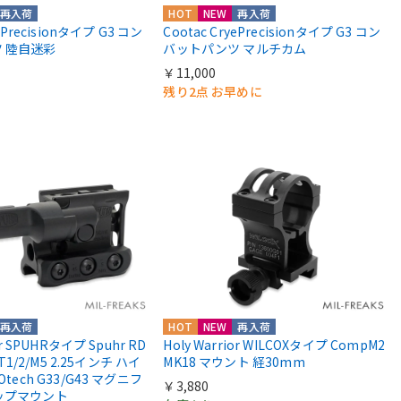
再入荷
HOT
NEW
再入荷
yePrecisionタイプ G3 コン
Cootac CryePrecisionタイプ G3 コン
 陸自迷彩
バットパンツ マルチカム
￥11,000
残り2点 お早めに
再入荷
HOT
NEW
再入荷
or SPUHRタイプ Spuhr RD
Holy Warrior WILCOXタイプ CompM2
 T1/2/M5 2.25インチ ハイ
MK18 マウント 経30mm
Otech G33/G43 マグニフ
￥3,880
ップマウント