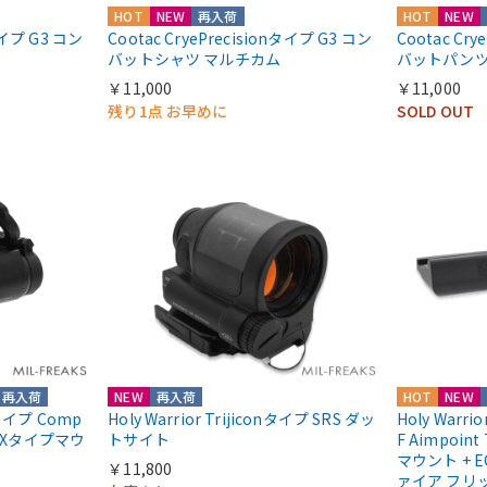
HOT
NEW
再入荷
HOT
NEW
nタイプ G3 コン
Cootac CryePrecisionタイプ G3 コン
Cootac Cr
バットシャツ マルチカム
バットパンツ
￥11,000
￥11,000
残り1点 お早めに
SOLD OUT
再入荷
NEW
再入荷
HOT
NEW
ntタイプ Comp
Holy Warrior Trijiconタイプ SRS ダッ
Holy Warri
COXタイプマウ
トサイト
F Aimpoint
マウント + E
￥11,800
ァイア フリ