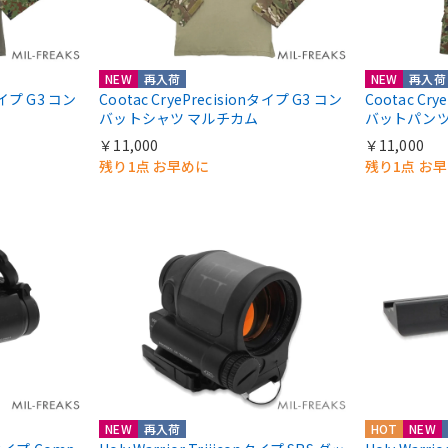
NEW
再入荷
NEW
再入荷
nタイプ G3 コン
Cootac CryePrecisionタイプ G3 コン
Cootac Cr
バットシャツ マルチカム
バットパンツ
￥11,000
￥11,000
残り1点 お早めに
残り1点 お
NEW
再入荷
HOT
NEW