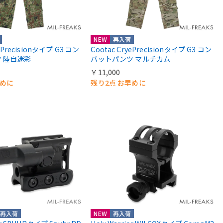
NEW
再入荷
yePrecisionタイプ G3 コン
Cootac CryePrecisionタイプ G3 コン
 陸自迷彩
バットパンツ マルチカム
￥11,000
早めに
残り2点 お早めに
再入荷
NEW
再入荷