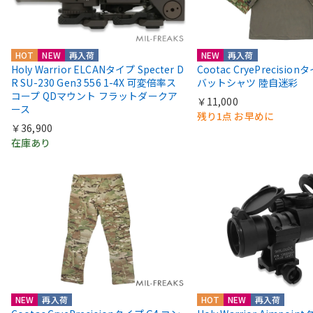
HOT
NEW
再入荷
NEW
再入荷
Holy Warrior ELCANタイプ Specter D
Cootac CryePrecisio
R SU-230 Gen3 556 1-4X 可変倍率ス
バットシャツ 陸自迷彩
コープ QDマウント フラットダークア
￥11,000
ース
残り1点 お早めに
￥36,900
在庫あり
NEW
再入荷
HOT
NEW
再入荷