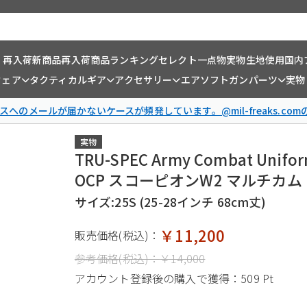
・再入荷
新商品
再入荷商品
ランキング
セレクト一点物
実物生地使用
国内
ウェア
タクティカルギア
アクセサリー
エアソフトガンパーツ
実物
スへのメールが届かないケースが頻発しています。@mil-freaks.c
実物
TRU-SPEC Army Combat 
OCP スコーピオンW2 マルチカム
サイズ:25S (25-28インチ 68cm丈)
￥11,200
販売価格(税込)：
参考価格(税込)：
￥14,000
アカウント登録後の購入で獲得：
509 Pt