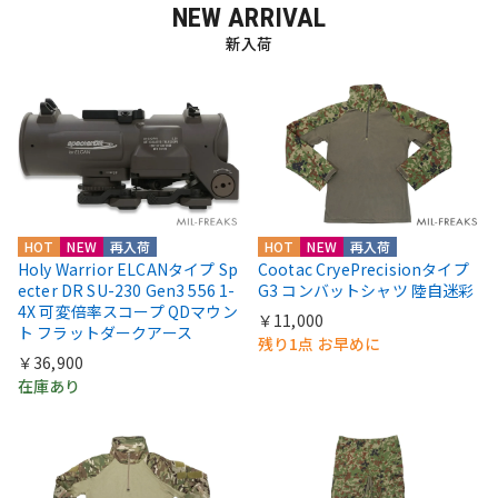
NEW ARRIVAL
新入荷
HOT
NEW
再入荷
HOT
NEW
再入荷
Holy Warrior ELCANタイプ Sp
Cootac CryePrecisionタイプ
ecter DR SU-230 Gen3 556 1-
G3 コンバットシャツ 陸自迷彩
4X 可変倍率スコープ QDマウン
￥11,000
ト フラットダークアース
残り1点 お早めに
￥36,900
在庫あり