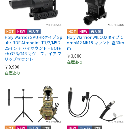
HOT
NEW
再入荷
HOT
NEW
再入荷
Holy Warrior SPUHRタイプ Sp
Holy Warrior WILCOXタイプ C
uhr RDF Aimpoint T1/2/M5 2.
ompM2 MK18 マウント 経30m
25インチ ハイマウント + EOte
m
ch G33/G43 マグニファイア フ
￥3,880
リップマウント
在庫あり
￥9,900
在庫あり
HOT
NEW
再入荷
実物
NEW
再入荷
実物