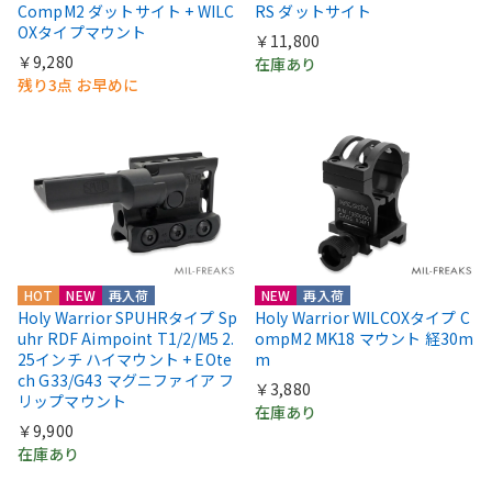
CompM2 ダットサイト + WILC
RS ダットサイト
OXタイプマウント
￥11,800
￥9,280
在庫あり
残り3点 お早めに
HOT
NEW
再入荷
NEW
再入荷
Holy Warrior SPUHRタイプ Sp
Holy Warrior WILCOXタイプ C
uhr RDF Aimpoint T1/2/M5 2.
ompM2 MK18 マウント 経30m
25インチ ハイマウント + EOte
m
ch G33/G43 マグニファイア フ
￥3,880
リップマウント
在庫あり
￥9,900
在庫あり