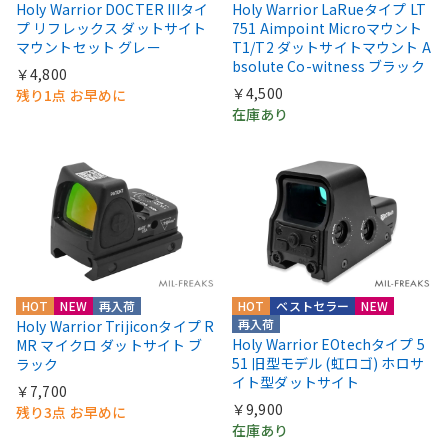
Holy Warrior DOCTER IIIタイ
Holy Warrior LaRueタイプ LT
プ リフレックス ダットサイト
751 Aimpoint Microマウント
マウントセット グレー
T1/T2 ダットサイトマウント A
bsolute Co-witness ブラック
￥4,800
￥4,500
残り1点 お早めに
在庫あり
HOT
NEW
再入荷
HOT
ベストセラー
NEW
再入荷
Holy Warrior Trijiconタイプ R
Holy Warrior EOtechタイプ 5
MR マイクロ ダットサイト ブ
51 旧型モデル (虹ロゴ) ホロサ
ラック
イト型ダットサイト
￥7,700
￥9,900
残り3点 お早めに
在庫あり