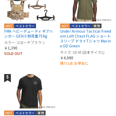
HOT
ベストセラー
HOT
ベストセラー
実物
FMA ヘビーデューティ ギアハ
Under Armour Tactical Freed
ンガー GEN II 耐荷重75Kg
om Left Chest FLAG ショート
スリーブ ドライTシャツ Marin
カラー:コヨーテブラウン
e OD Green
￥1,390
サイズ: US-M (日本サイズL)
SOLD OUT
￥4,980
残り1点 お早めに
HOT
ベストセラー
実物