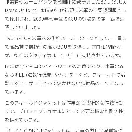
作業着やカーゴパンツを戦闘用に発展させたBDU (Battle
Dress Uniform) は1980年代初頭に米軍の主要戦闘服とし
て採用され、2000年代半ばのACUの登場まで第一線で活
躍していました。
TRU-SPECも米軍への供給メーカーの一つとして、一貫し
て高品質で信頼性の高いBDUを提供し、プロ/民間問わ
ず、多くのタクティカル ユーザーに支持されています。
BDUは今でもコンバットウェアの定番であり、米軍のみ
ならずLE (法執行機関) やハンターなど、フィールドで活
動するユーザーにとって欠かせない装備品の一つになっ
ています。
このフィールドジャケットは作業から戦術的な作戦行動
まで、プロフェッショナルにとって必要な機能と耐久性
を備えています。
TRU-SPECのBDUジャケットは、米軍の厳しい品質規格