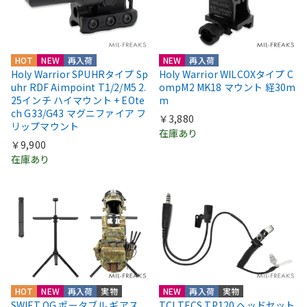
HOT
NEW
再入荷
NEW
再入荷
Holy Warrior SPUHRタイプ Sp
Holy Warrior WILCOXタイプ C
uhr RDF Aimpoint T1/2/M5 2.
ompM2 MK18 マウント 経30m
25インチ ハイマウント + EOte
m
ch G33/G43 マグニファイア フ
￥3,880
リップマウント
在庫あり
￥9,900
在庫あり
HOT
NEW
再入荷
実物
NEW
再入荷
実物
SWIFT OG ポータブル ギアス
TCI TECS TP120 ヘッドセット