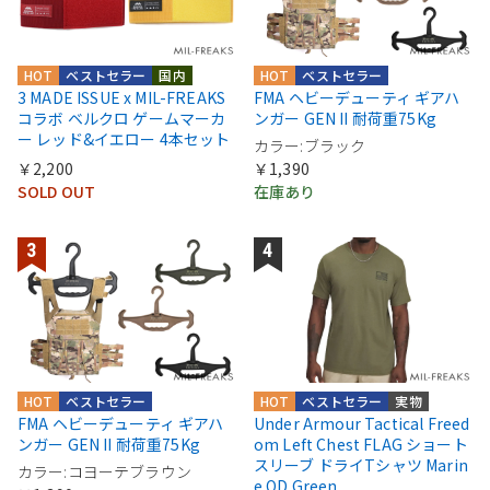
HOT
ベストセラー
国内
HOT
ベストセラー
3 MADE ISSUE x MIL-FREAKS
FMA ヘビーデューティ ギアハ
コラボ ベルクロ ゲームマーカ
ンガー GEN II 耐荷重75Kg
ー レッド&イエロー 4本セット
カラー:ブラック
￥2,200
￥1,390
SOLD OUT
在庫あり
HOT
ベストセラー
HOT
ベストセラー
実物
FMA ヘビーデューティ ギアハ
Under Armour Tactical Freed
ンガー GEN II 耐荷重75Kg
om Left Chest FLAG ショート
スリーブ ドライTシャツ Marin
カラー:コヨーテブラウン
e OD Green