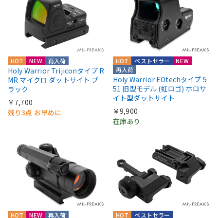
HOT
NEW
再入荷
HOT
ベストセラー
NEW
再入荷
Holy Warrior Trijiconタイプ R
Holy Warrior EOtechタイプ 5
MR マイクロ ダットサイト ブ
51 旧型モデル (虹ロゴ) ホロサ
ラック
イト型ダットサイト
￥7,700
￥9,900
残り3点 お早めに
在庫あり
HOT
NEW
再入荷
HOT
ベストセラー