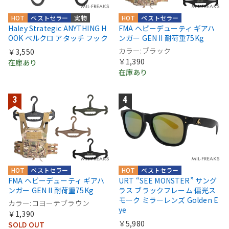
HOT
ベストセラー
実物
HOT
ベストセラー
Haley Strategic ANYTHING H
FMA ヘビーデューティ ギアハ
OOK ベルクロ アタッチ フック
ンガー GEN II 耐荷重75Kg
カラー:ブラック
￥3,550
￥1,390
在庫あり
在庫あり
HOT
ベストセラー
HOT
ベストセラー
FMA ヘビーデューティ ギアハ
URT “SEE MONSTER” サング
ンガー GEN II 耐荷重75Kg
ラス ブラックフレーム 偏光ス
モーク ミラーレンズ Golden E
カラー:コヨーテブラウン
ye
￥1,390
￥5,980
SOLD OUT