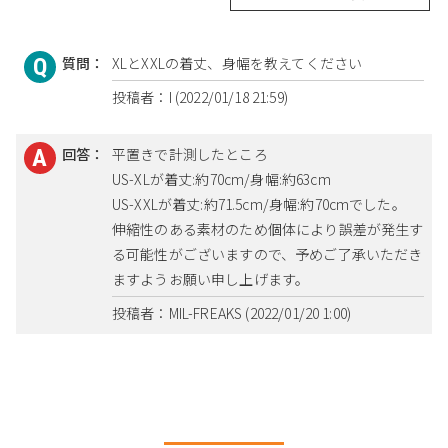
質問：
XLとXXLの着丈、身幅を教えてください
投稿者：I (2022/01/18 21:59)
回答：
平置きで計測したところ
US-XLが着丈:約70cm/身幅:約63cm
US-XXLが着丈:約71.5cm/身幅:約70cmでした。
伸縮性のある素材のため個体により誤差が発生す
る可能性がございますので、予めご了承いただき
ますようお願い申し上げます。
投稿者：MIL-FREAKS (2022/01/20 1:00)