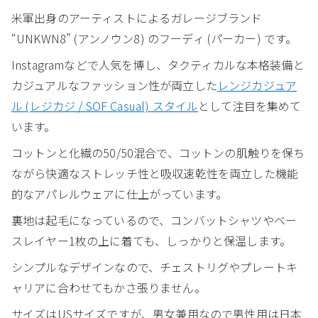
米軍出身のアーティストによるガレージブランド
“UNKWN8” (アンノウン8) のフーディ (パーカー) です。
Instagramなどで人気を博し、タクティカルな本格装備と
カジュアルなファッション性が両立した
レンジカジュア
ル (レジカジ / SOF Casual) スタイル
として注目を集めて
います。
コットンと化繊の50/50混合で、コットンの肌触りを保ち
ながら快適なストレッチ性と吸収速乾性を両立した機能
的なアパレルウェアに仕上がっています。
裏地は起毛になっているので、コンバットシャツやベー
スレイヤー1枚の上に着ても、しっかりと保温します。
シンプルなデザインなので、チェストリグやプレートキ
ャリアに合わせてもかさ張りません。
サイズはUSサイズですが、男女兼用なので男性用は日本