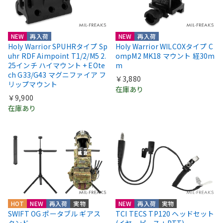
NEW
再入荷
NEW
再入荷
Holy Warrior SPUHRタイプ Sp
Holy Warrior WILCOXタイプ C
uhr RDF Aimpoint T1/2/M5 2.
ompM2 MK18 マウント 経30m
25インチ ハイマウント + EOte
m
ch G33/G43 マグニファイア フ
￥3,880
リップマウント
在庫あり
￥9,900
在庫あり
HOT
NEW
再入荷
実物
NEW
再入荷
実物
SWIFT OG ポータブル ギアス
TCI TECS TP120 ヘッドセット
タンド
(イヤーピース + PTT)