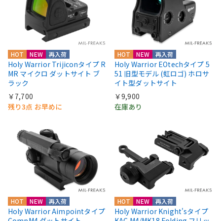
HOT
NEW
再入荷
HOT
NEW
再入荷
Holy Warrior Trijiconタイプ R
Holy Warrior EOtechタイプ 5
MR マイクロ ダットサイト ブ
51 旧型モデル (虹ロゴ) ホロサ
ラック
イト型ダットサイト
￥7,700
￥9,900
残り3点 お早めに
在庫あり
HOT
NEW
再入荷
HOT
NEW
再入荷
Holy Warrior Aimpointタイプ
Holy Warrior Knight'sタイプ
CompM4 ダットサイト
KAC M4/MK18 Folding フリッ