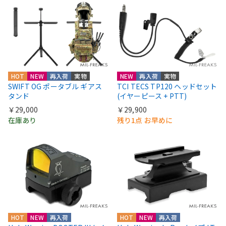
HOT
NEW
再入荷
実物
NEW
再入荷
実物
SWIFT OG ポータブル ギアス
TCI TECS TP120 ヘッドセット
タンド
(イヤーピース + PTT)
￥29,000
￥29,900
在庫あり
残り1点 お早めに
HOT
NEW
再入荷
HOT
NEW
再入荷