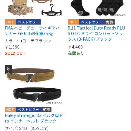
HOT
ベストセラー
HOT
ベストセラー
実物
FMA ヘビーデューティ ギアハ
5.11 Tactical Duty Ready PLU
ンガー GEN II 耐荷重75Kg
S OTC ドライ コンバットソッ
クス (3-PACK) ブラック
カラー:コヨーテブラウン
￥1,390
￥4,400
SOLD OUT
在庫あり
HOT
ベストセラー
実物
Haley Strategic D3 ベルクロ P
ro インナーベルト ブラック
サイズ: Small (81-91cm)