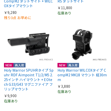
CompM2 ダットサイト + WILC
RS ダットサイト
OXタイプマウント
￥11,800
￥9,280
在庫あり
残り3点 お早めに
NEW
再入荷
NEW
再入荷
Holy Warrior SPUHRタイプ Sp
Holy Warrior WILCOXタイプ C
uhr RDF Aimpoint T1/2/M5 2.
ompM2 MK18 マウント 経30m
25インチ ハイマウント + EOte
m
ch G33/G43 マグニファイア フ
￥3,880
リップマウント
在庫あり
￥9,900
在庫あり