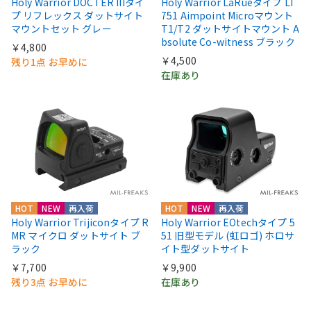
Holy Warrior DOCTER IIIタイ
Holy Warrior LaRueタイプ LT
プ リフレックス ダットサイト
751 Aimpoint Microマウント
マウントセット グレー
T1/T2 ダットサイトマウント A
bsolute Co-witness ブラック
￥4,800
￥4,500
残り1点 お早めに
在庫あり
HOT
NEW
再入荷
HOT
NEW
再入荷
Holy Warrior Trijiconタイプ R
Holy Warrior EOtechタイプ 5
MR マイクロ ダットサイト ブ
51 旧型モデル (虹ロゴ) ホロサ
ラック
イト型ダットサイト
￥7,700
￥9,900
残り3点 お早めに
在庫あり