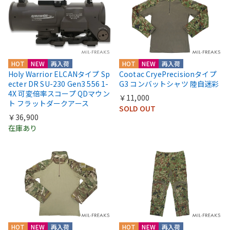
HOT
NEW
再入荷
HOT
NEW
再入荷
Holy Warrior ELCANタイプ Sp
Cootac CryePrecisionタイプ
ecter DR SU-230 Gen3 556 1-
G3 コンバットシャツ 陸自迷彩
4X 可変倍率スコープ QDマウン
￥11,000
ト フラットダークアース
SOLD OUT
￥36,900
在庫あり
HOT
NEW
再入荷
HOT
NEW
再入荷