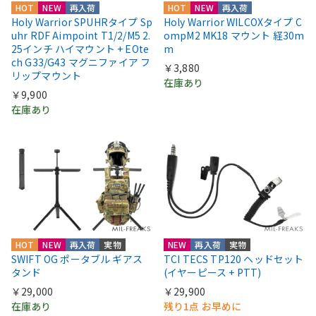
HOT
NEW
再入荷
HOT
NEW
再入荷
Holy Warrior SPUHRタイプ Sp
Holy Warrior WILCOXタイプ C
uhr RDF Aimpoint T1/2/M5 2.
ompM2 MK18 マウント 経30m
25インチ ハイマウント + EOte
m
ch G33/G43 マグニファイア フ
￥3,880
リップマウント
在庫あり
￥9,900
在庫あり
HOT
NEW
再入荷
実物
NEW
再入荷
実物
SWIFT OG ポータブル ギアス
TCI TECS TP120 ヘッドセット
タンド
(イヤーピース + PTT)
￥29,000
￥29,900
在庫あり
残り1点 お早めに