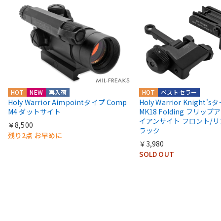
HOT
NEW
再入荷
HOT
ベストセラー
Holy Warrior Aimpointタイプ Comp
Holy Warrior Knight's
M4 ダットサイト
MK18 Folding フリップア
イアンサイト フロント/リ
￥8,500
ラック
残り2点 お早めに
￥3,980
SOLD OUT