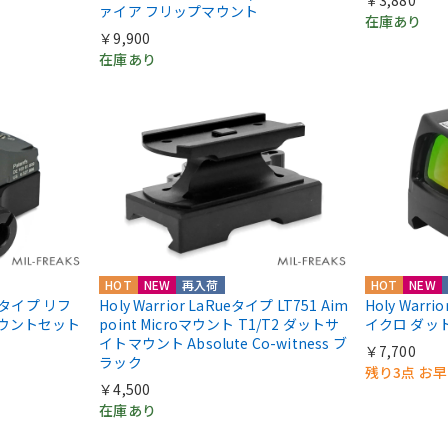
￥3,880
ァイア フリップマウント
在庫あり
￥9,900
在庫あり
HOT
NEW
再入荷
HOT
NEW
IIIタイプ リフ
Holy Warrior LaRueタイプ LT751 Aim
Holy Warri
マウントセット
point Microマウント T1/T2 ダットサ
イクロ ダッ
イトマウント Absolute Co-witness ブ
￥7,700
ラック
残り3点 お
￥4,500
在庫あり