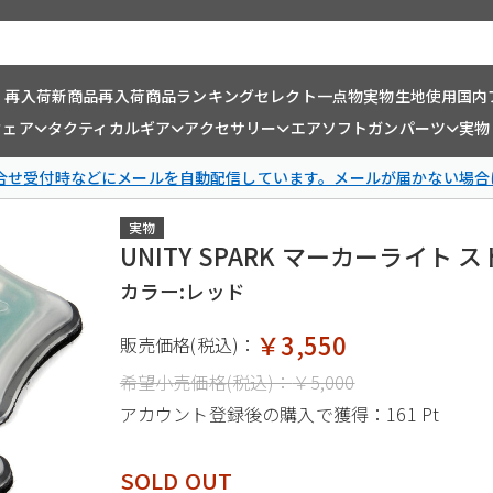
・再入荷
新商品
再入荷商品
ランキング
セレクト一点物
実物生地使用
国内
ウェア
タクティカルギア
アクセサリー
エアソフトガンパーツ
実物
問合せ受付時などにメールを自動配信しています。メールが届かない場合
実物
UNITY SPARK マーカーライト 
カラー:レッド
￥3,550
販売価格(税込)：
希望小売価格(税込)：
￥5,000
アカウント登録後の購入で獲得：
161 Pt
SOLD OUT