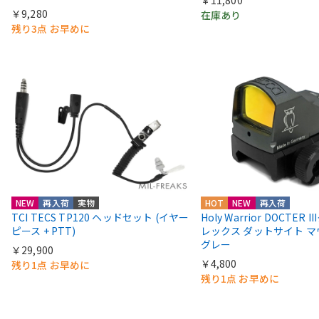
￥11,800
￥9,280
在庫あり
残り3点 お早めに
NEW
再入荷
実物
HOT
NEW
再入荷
TCI TECS TP120 ヘッドセット (イヤー
Holy Warrior DOCTER 
ピース + PTT)
レックス ダットサイト 
グレー
￥29,900
￥4,800
残り1点 お早めに
残り1点 お早めに