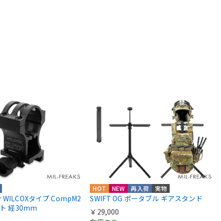
HOT
NEW
再入荷
実物
ior WILCOXタイプ CompM2
SWIFT OG ポータブル ギアスタンド
ント 経30mm
￥29,000