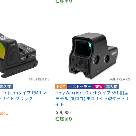
在庫あり
再入荷
HOT
ベストセラー
NEW
再入荷
or Trijiconタイプ RMR マ
Holy Warrior EOtechタイプ 551 旧型
トサイト ブラック
モデル (虹ロゴ) ホロサイト型ダットサ
イト
￥9,900
早めに
在庫あり