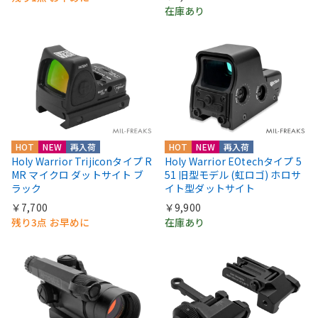
在庫あり
HOT
NEW
再入荷
HOT
NEW
再入荷
Holy Warrior Trijiconタイプ R
Holy Warrior EOtechタイプ 5
MR マイクロ ダットサイト ブ
51 旧型モデル (虹ロゴ) ホロサ
ラック
イト型ダットサイト
￥7,700
￥9,900
残り3点 お早めに
在庫あり