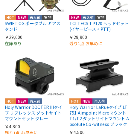
HOT
NEW
再入荷
実物
NEW
再入荷
実物
SWIFT OG ポータブル ギアス
TCI TECS TP120 ヘッドセット
タンド
(イヤーピース + PTT)
￥29,000
￥29,900
在庫あり
残り1点 お早めに
HOT
NEW
再入荷
HOT
NEW
再入荷
Holy Warrior DOCTER IIIタイ
Holy Warrior LaRueタイプ LT
プ リフレックス ダットサイト
751 Aimpoint Microマウント
マウントセット グレー
T1/T2 ダットサイトマウント A
bsolute Co-witness ブラック
￥4,800
￥4,500
残り1点 お早めに