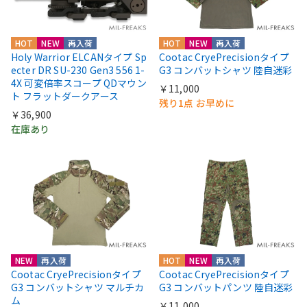
HOT
NEW
再入荷
HOT
NEW
再入荷
Holy Warrior ELCANタイプ Sp
Cootac CryePrecisionタイプ
ecter DR SU-230 Gen3 556 1-
G3 コンバットシャツ 陸自迷彩
4X 可変倍率スコープ QDマウン
￥11,000
ト フラットダークアース
残り1点 お早めに
￥36,900
在庫あり
NEW
再入荷
HOT
NEW
再入荷
Cootac CryePrecisionタイプ
Cootac CryePrecisionタイプ
G3 コンバットシャツ マルチカ
G3 コンバットパンツ 陸自迷彩
ム
￥11,000