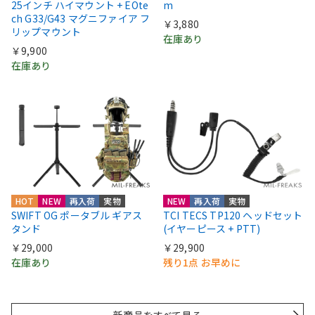
25インチ ハイマウント + EOte
m
ch G33/G43 マグニファイア フ
￥3,880
リップマウント
在庫あり
￥9,900
在庫あり
HOT
NEW
再入荷
実物
NEW
再入荷
実物
SWIFT OG ポータブル ギアス
TCI TECS TP120 ヘッドセット
タンド
(イヤーピース + PTT)
￥29,000
￥29,900
在庫あり
残り1点 お早めに
新商品をすべて見る