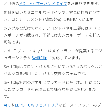
と共通の
MOLLEカマーバンドタイプ
をお選びできます。
無駄を省いたミニマルなデザインで、容易に持ち運びで
き、コンシールメント (隠匿装備) にも向いています。
シンプルなだけでなく、フロントパネル上部にはアドミ
ンポーチが内蔵され、下部にはカンガルーポーチを挿入
可能です。
このLE プレートキャリアはメイフラワーが提案するモジ
ュラーシステム
SwiftClip
に対応しています。
SwiftClipはフロントパネルに付いている2つのバックルと
ベルクロを利用した、パネル交換システムです。
SwiftClip対応のパネルはプラカードと呼ばれ、用途に合
ったプラカードを選ぶことで様々な用途に対応可能で
す。
APC
や
LEPC
、
UW チェストリグ
など、メイフラワーのプ