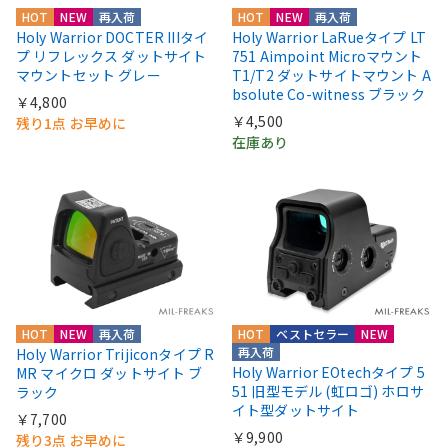
HOT
NEW
再入荷
HOT
NEW
再入荷
Holy Warrior DOCTER IIIタイ
Holy Warrior LaRueタイプ LT
プ リフレックス ダットサイト
751 Aimpoint Microマウント
マウントセット グレー
T1/T2 ダットサイトマウント A
bsolute Co-witness ブラック
￥4,800
￥4,500
残り1点 お早めに
在庫あり
HOT
NEW
再入荷
HOT
ベストセラー
NEW
再入荷
Holy Warrior Trijiconタイプ R
Holy Warrior EOtechタイプ 5
MR マイクロ ダットサイト ブ
51 旧型モデル (虹ロゴ) ホロサ
ラック
イト型ダットサイト
￥7,700
￥9,900
残り3点 お早めに