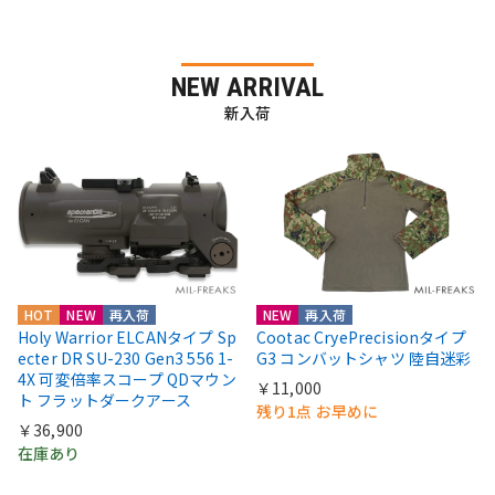
NEW ARRIVAL
新入荷
HOT
NEW
再入荷
NEW
再入荷
Holy Warrior ELCANタイプ Sp
Cootac CryePrecisionタイプ
ecter DR SU-230 Gen3 556 1-
G3 コンバットシャツ 陸自迷彩
4X 可変倍率スコープ QDマウン
￥11,000
ト フラットダークアース
残り1点 お早めに
￥36,900
在庫あり