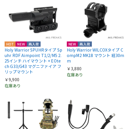
HOT
NEW
再入荷
NEW
再入荷
Holy Warrior SPUHRタイプ Sp
Holy Warrior WILCOXタイプ C
uhr RDF Aimpoint T1/2/M5 2.
ompM2 MK18 マウント 経30m
25インチ ハイマウント + EOte
m
ch G33/G43 マグニファイア フ
￥3,880
リップマウント
在庫あり
￥9,900
在庫あり