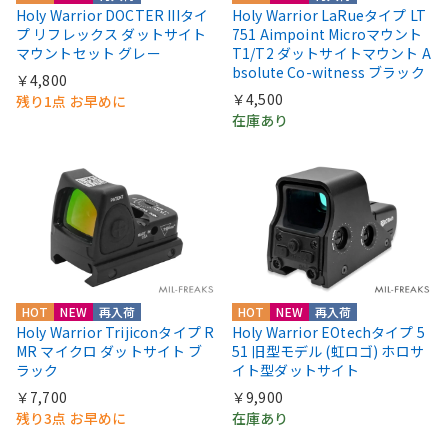
Holy Warrior DOCTER IIIタイ
Holy Warrior LaRueタイプ LT
プ リフレックス ダットサイト
751 Aimpoint Microマウント
マウントセット グレー
T1/T2 ダットサイトマウント A
bsolute Co-witness ブラック
￥4,800
￥4,500
残り1点 お早めに
在庫あり
HOT
NEW
再入荷
HOT
NEW
再入荷
Holy Warrior Trijiconタイプ R
Holy Warrior EOtechタイプ 5
MR マイクロ ダットサイト ブ
51 旧型モデル (虹ロゴ) ホロサ
ラック
イト型ダットサイト
￥7,700
￥9,900
残り3点 お早めに
在庫あり