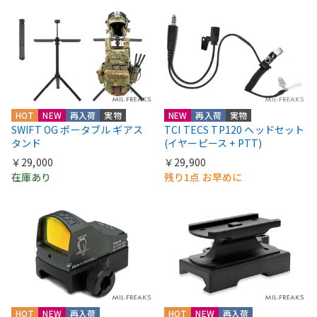
HOT
NEW
再入荷
実物
NEW
再入荷
実物
SWIFT OG ポータブル ギアス
TCI TECS TP120 ヘッドセット
タンド
(イヤーピース + PTT)
￥29,000
￥29,900
在庫あり
残り1点 お早めに
HOT
NEW
再入荷
HOT
NEW
再入荷