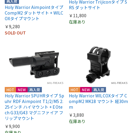
再入荷
Holy Warrior Trijiconタイプ S
Holy Warrior Aimpointタイプ
RS ダットサイト
CompM2 ダットサイト + WILC
￥11,800
OXタイプマウント
在庫あり
￥9,280
SOLD OUT
HOT
NEW
再入荷
HOT
NEW
再入荷
Holy Warrior SPUHRタイプ Sp
Holy Warrior WILCOXタイプ C
uhr RDF Aimpoint T1/2/M5 2.
ompM2 MK18 マウント 経30m
25インチ ハイマウント + EOte
m
ch G33/G43 マグニファイア フ
￥3,880
リップマウント
在庫あり
￥9,900
在庫あり