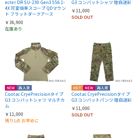
ecter DR SU-230 Gen3 556 1-
G3 コンバットシャツ 陸自迷彩
4X 可変倍率スコープ QDマウン
￥11,000
ト フラットダークアース
SOLD OUT
￥36,900
在庫あり
NEW
再入荷
HOT
NEW
再入荷
Cootac CryePrecisionタイプ
Cootac CryePrecisionタイプ
G3 コンバットシャツ マルチカ
G3 コンバットパンツ 陸自迷彩
ム
￥11,000
￥11,000
SOLD OUT
残り1点 お早めに