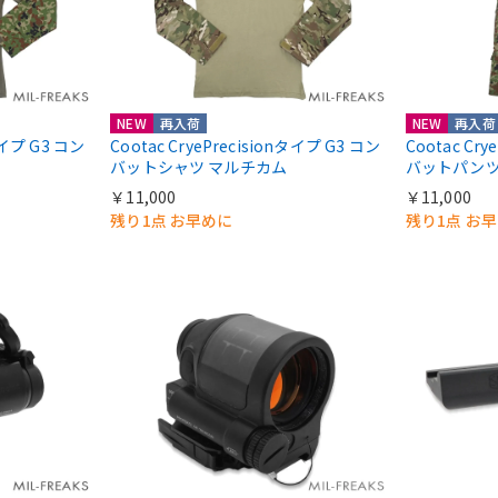
NEW
再入荷
NEW
再入荷
nタイプ G3 コン
Cootac CryePrecisionタイプ G3 コン
Cootac Cr
バットシャツ マルチカム
バットパンツ
￥11,000
￥11,000
残り1点 お早めに
残り1点 お