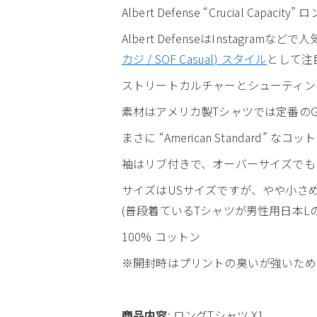
Albert Defense “Crucial Capacit
Albert DefenseはInsta
カジ / SOF Casual) スタイル
として注
ストリートカルチャーとシューティン
素材はアメリカ製Tシャツでは定番のGILDA
まさに “American Standa
袖はリブ付きで、オーバーサイズでも
サイズはUSサイズですが、やや小さ
(普段着ているTシャツが男性用日本L
100% コットン
※開封時はプリントの臭いが強いため
商品内容
: ロングTシャツ X1