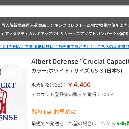
・再入荷
新商品
再入荷商品
ランキング
セレクト一点物
実物生地使用
国内
ウェア
タクティカルギア
アクセサリー
エアソフトガンパーツ
実物
金1万円以上で全国送料無料! 1万円まであと少し? こちらの低価格
Albert Defense “Crucial Ca
カラー:ホワイト / サイズ:US-S (日本S)
￥4,400
販売価格(税込)：
アカウント登録後の購入で獲得：
200 Pt
残り1点 お早めに
最短での発送をご希望の場合は、今から
63時