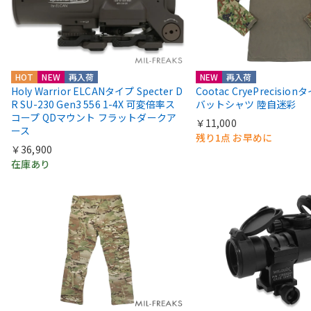
HOT
NEW
再入荷
NEW
再入荷
Holy Warrior ELCANタイプ Specter D
Cootac CryePrecisio
R SU-230 Gen3 556 1-4X 可変倍率ス
バットシャツ 陸自迷彩
コープ QDマウント フラットダークア
￥11,000
ース
残り1点 お早めに
￥36,900
在庫あり