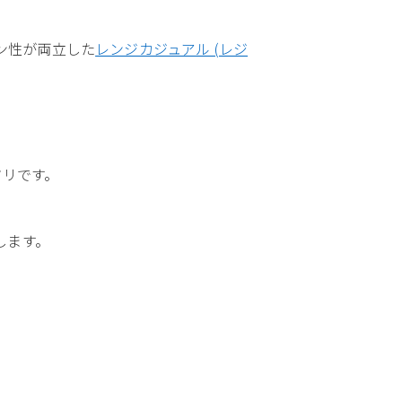
ション性が両立した
レンジカジュアル (レジ
タリです。
します。