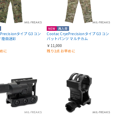
NEW
再入荷
yePrecisionタイプ G3 コン
Cootac CryePrecisionタイプ G3 コン
 陸自迷彩
バットパンツ マルチカム
￥11,000
早めに
残り2点 お早めに