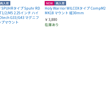
再入荷
NEW
再入荷
or SPUHRタイプ Spuhr RD
Holy Warrior WILCOXタイプ CompM2
 T1/2/M5 2.25インチ ハイ
MK18 マウント 経30mm
Otech G33/G43 マグニフ
￥3,880
ップマウント
在庫あり