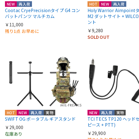
NEW
再入荷
HOT
NEW
再入荷
Cootac CryePrecisionタイプ G4 コン
Holy Warrior Aimpoi
バットパンツ マルチカム
M2 ダットサイト + WIL
ント
￥11,000
￥9,280
残り1点 お早めに
SOLD OUT
HOT
NEW
再入荷
実物
NEW
再入荷
実物
SWIFT OG ポータブル ギアスタンド
TCI TECS TP120 ヘッ
ピース + PTT)
￥29,000
￥29,900
在庫あり