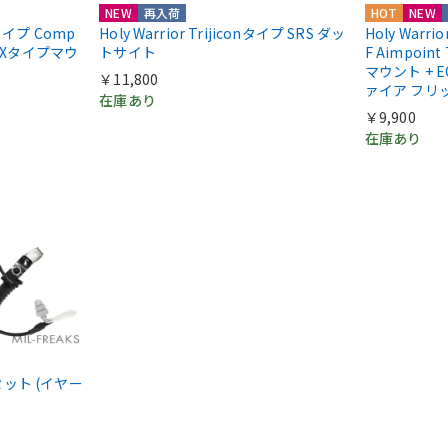
NEW
再入荷
HOT
NEW
ntタイプ Comp
Holy Warrior Trijiconタイプ SRS ダッ
Holy Warri
COXタイプマウ
トサイト
F Aimpoint
マウント + E
￥11,800
ァイア フリ
在庫あり
￥9,900
在庫あり
ドセット (イヤー