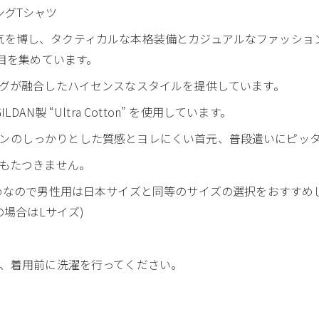
y” ロングTシャツ
gramなどで人気を博し、タクティカルな本格装備とカジュアルなファッ
目を集めています。
グが融合したハイセンスなスタイルを提供しています。
N製 “Ultra Cotton” を使用しています。
rd” なコットンのしっかりとした質感とヨレにくい首元、普段遣いにピッ
もたつきません。
めなので男性用は日本サイズと同等のサイズの選択をおすすめ
の場合はLサイズ)
、着用前に洗濯を行ってください。