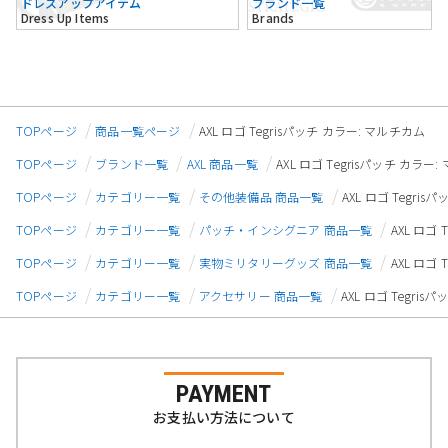
ドレスアップアイテム
ブランド一覧
Dress Up Items
Brands
TOPページ
商品一覧ページ
AXL ロゴ Tegrisパッチ カラー: マルチカム
TOPページ
ブランド一覧
AXL 商品一覧
AXL ロゴ Tegrisパッチ カラー
TOPページ
カテゴリー一覧
その他装備品 商品一覧
AXL ロゴ Tegri
TOPページ
カテゴリー一覧
パッチ・インシグニア 商品一覧
AXL ロゴ
TOPページ
カテゴリー一覧
実物ミリタリーグッズ 商品一覧
AXL ロゴ
TOPページ
カテゴリー一覧
アクセサリー 商品一覧
AXL ロゴ Tegri
PAYMENT
お支払い方法について