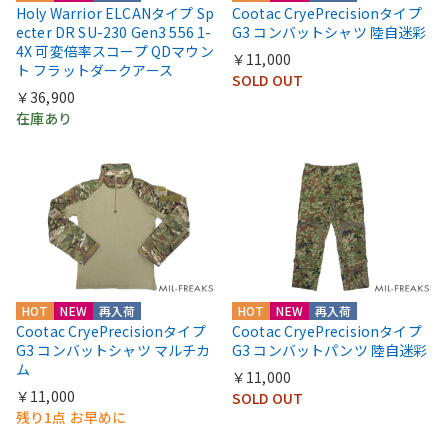
Holy Warrior ELCANタイプ Sp
Cootac CryePrecisionタイプ
ecter DR SU-230 Gen3 556 1-
G3 コンバットシャツ 陸自迷彩
4X 可変倍率スコープ QDマウン
￥11,000
ト フラットダークアース
SOLD OUT
￥36,900
在庫あり
HOT
NEW
再入荷
HOT
NEW
再入荷
Cootac CryePrecisionタイプ
Cootac CryePrecisionタイプ
G3 コンバットシャツ マルチカ
G3 コンバットパンツ 陸自迷彩
ム
￥11,000
￥11,000
SOLD OUT
残り1点 お早めに