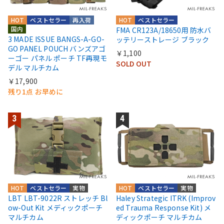
HOT
ベストセラー
再入荷
HOT
ベストセラー
国内
FMA CR123A/18650用 防水バ
3 MADE ISSUE BANGS-A-GO-
ッテリーストレージ ブラック
GO PANEL POUCH バンズアゴ
￥1,100
ーゴー パネル ポーチ TF再現モ
SOLD OUT
デル マルチカム
￥17,900
残り1点 お早めに
HOT
ベストセラー
実物
HOT
ベストセラー
実物
LBT LBT-9022R ストレッチ Bl
Haley Strategic ITRK (Improv
ow-Out Kit メディックポーチ
ed Trauma Response Kit) メ
マルチカム
ディックポーチ マルチカム