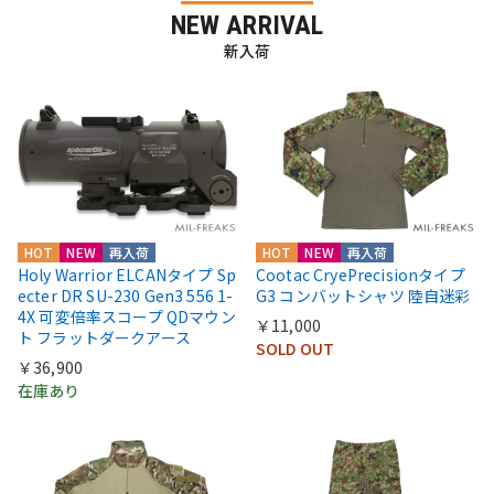
NEW ARRIVAL
新入荷
HOT
NEW
再入荷
HOT
NEW
再入荷
Holy Warrior ELCANタイプ Sp
Cootac CryePrecisionタイプ
ecter DR SU-230 Gen3 556 1-
G3 コンバットシャツ 陸自迷彩
4X 可変倍率スコープ QDマウン
￥11,000
ト フラットダークアース
SOLD OUT
￥36,900
在庫あり