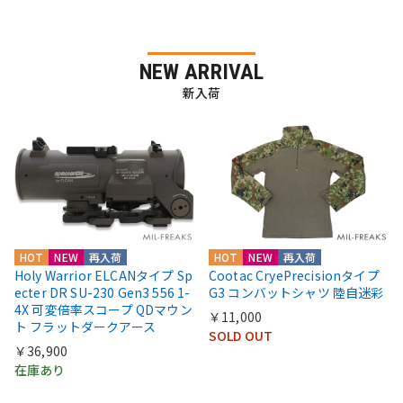
NEW ARRIVAL
新入荷
HOT
NEW
再入荷
HOT
NEW
再入荷
Holy Warrior ELCANタイプ Sp
Cootac CryePrecisionタイプ
ecter DR SU-230 Gen3 556 1-
G3 コンバットシャツ 陸自迷彩
4X 可変倍率スコープ QDマウン
￥11,000
ト フラットダークアース
SOLD OUT
￥36,900
在庫あり