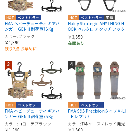
HOT
ベストセラー
HOT
ベストセラー
実物
FMA ヘビーデューティ ギアハ
Haley Strategic ANYTHING H
ンガー GEN II 耐荷重75Kg
OOK ベルクロ アタッチ フック
カラー:ブラック
￥3,550
￥1,390
在庫あり
残り2点 お早めに
HOT
ベストセラー
HOT
ベストセラー
FMA ヘビーデューティ ギアハ
FMA S&S Precisionタイプ V-LI
ンガー GEN II 耐荷重75Kg
TE レプリカ
カラー:コヨーテブラウン
カラー:TANケース / レッド発光
￥1,390
￥1,500