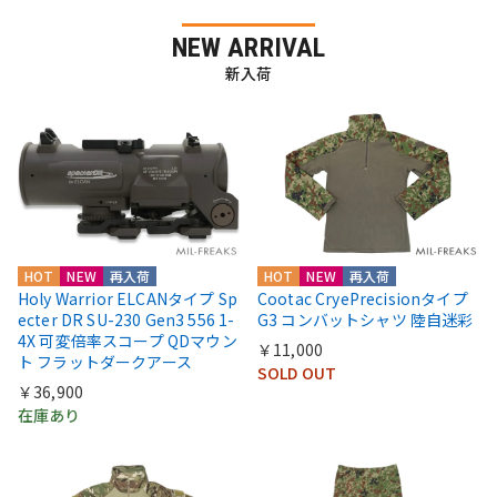
NEW ARRIVAL
新入荷
HOT
NEW
再入荷
HOT
NEW
再入荷
Holy Warrior ELCANタイプ Sp
Cootac CryePrecisionタイプ
ecter DR SU-230 Gen3 556 1-
G3 コンバットシャツ 陸自迷彩
4X 可変倍率スコープ QDマウン
￥11,000
ト フラットダークアース
SOLD OUT
￥36,900
在庫あり