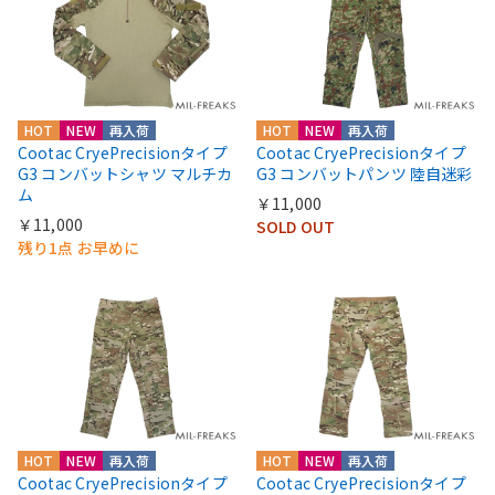
HOT
NEW
再入荷
HOT
NEW
再入荷
Cootac CryePrecisionタイプ
Cootac CryePrecisionタイプ
G3 コンバットシャツ マルチカ
G3 コンバットパンツ 陸自迷彩
ム
￥11,000
￥11,000
SOLD OUT
残り1点 お早めに
HOT
NEW
再入荷
HOT
NEW
再入荷
Cootac CryePrecisionタイプ
Cootac CryePrecisionタイプ