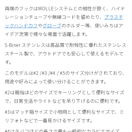
両端のフックはMOLLEシステムとの相性が良く、ハイド
レーションチューブや無線コードを留めたり、
プラスチ
ックハンドカフ
や
グローブ
のホルダー等、使いみちはア
イデア次第で様々な場面で活躍します。
S-Biner ステンレスは高品質で耐候性に優れたステンレス
スチール製で、アウトドアでも安心して使えるモデルで
す。
このモデルは#2 /#3 /#4 / #5のサイズ分けがされており、
用途や好みによって使い分けることができます。
#2は親指ほどのサイズでキーリングとして便利なサイズ
で、日常生活やライトなどを吊り下げるのに便利です。
#3はマッチ箱サイズで小物用として便利なサイズで、ミ
リフォトなどで一番見かけるサイズです。
#4はタバコほどの長さで最も一般的なカラビナサイズ