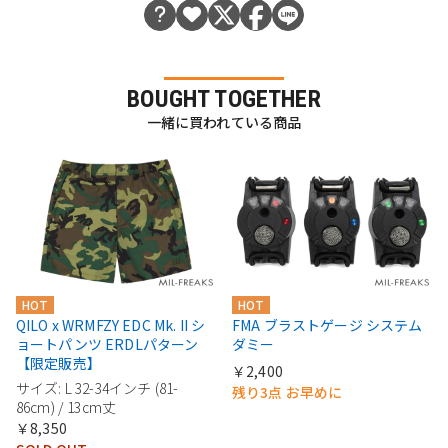
BOUGHT TOGETHER
一緒に買われている商品
HOT
HOT
QILO x WRMFZY EDC Mk. II シ
FMA ブラストゲージ システム
ョートパンツ ERDLパターン
ダミー
【限定販売】
￥2,400
サイズ: L 32-34インチ (81-
残り3点 お早めに
86cm) / 13cm丈
￥8,350