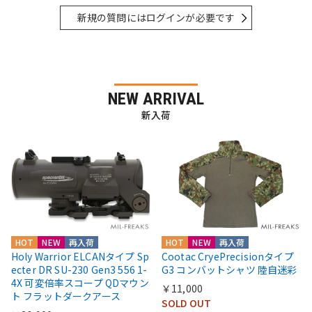
新規の質問にはログインが必要です
NEW ARRIVAL
新入荷
HOT
NEW
再入荷
HOT
NEW
再入荷
Holy Warrior ELCANタイプ Sp
Cootac CryePrecisionタイプ
ecter DR SU-230 Gen3 556 1-
G3 コンバットシャツ 陸自迷彩
4X 可変倍率スコープ QDマウン
￥11,000
ト フラットダークアース
SOLD OUT