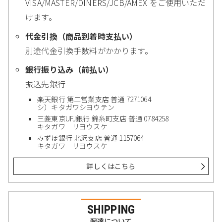
VISA/MASTER/DINERS/JCB/AMEX をご使用いただ
けます。
代金引換（商品到着時支払い）
別途代金引換手数料がかかります。
銀行振り込み（前払い）
振込先銀行
楽天銀行 第二営業支店 普通 7271064
シ）キタガワシヨウテン
三菱東京UFJ銀行 錦糸町支店 普通 0784258
キタガワ リヨウスケ
みずほ銀行 北沢支店 普通 1157064
キタガワ リヨウスケ
詳しくはこちら
SHIPPING
配達について