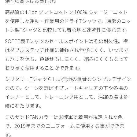
頼性の高さはお墨付き。
高品質の4.1oz ソフトコットン 100% ジャージーニット
を使用した運動・作業用のドライTシャツで、通常のコッ
トン製Tシャツと比較しても着心地と速乾性に優れます。
SOFFE製 Tシャツのセールスポイントはその耐久性。襟
はダブルステッチ仕様に補強され伸びにくく、いつまで
もハリを保ち、色褪せもしにくく、縮みにくくもなって
おり長く使用することができます。
ミリタリーTシャツらしい無地の無骨なシンプルデザイン
なので、シーンを選ばずプレートキャリアの下や冬場の
インナーとして、トレーニング用として、活躍の場は多
岐にわたります。
このサンドTANカラーは米陸軍で着用が規定された色
で、2019年までのユニフォームに使用する事ができま
す。