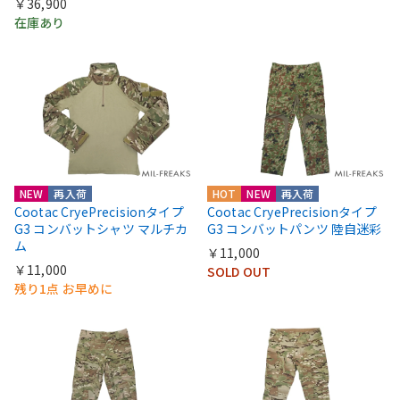
￥36,900
在庫あり
NEW
再入荷
HOT
NEW
再入荷
Cootac CryePrecisionタイプ
Cootac CryePrecisionタイプ
G3 コンバットシャツ マルチカ
G3 コンバットパンツ 陸自迷彩
ム
￥11,000
￥11,000
SOLD OUT
残り1点 お早めに