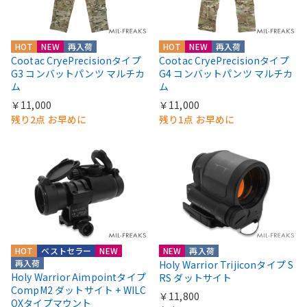
HOT
NEW
再入荷
HOT
NEW
再入荷
Cootac CryePrecisionタイプ
Cootac CryePrecisionタイプ
G3 コンバットパンツ マルチカ
G4 コンバットパンツ マルチカ
ム
ム
￥11,000
￥11,000
残り2点 お早めに
残り1点 お早めに
HOT
ベストセラー
NEW
NEW
再入荷
再入荷
Holy Warrior Trijiconタイプ S
Holy Warrior Aimpointタイプ
RS ダットサイト
CompM2 ダットサイト + WILC
￥11,800
OXタイプマウント