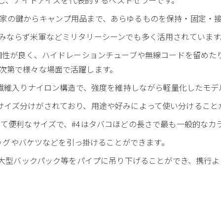
家の鍵からキャンプ用品まで、あらゆるものを保持・固定・
みならず米軍などミリタリーシーンでも多く活用されています
の相性が良く、ハイドレーションチューブや無線コードを留めた
次第で様々な場面で活躍します。
あるガラス繊維入りナイロン構造で、強度を維持しながら軽量化したモ
8 / #10のサイズ分けがされており、用途や好みによって使い分けるこ
して便利なサイズで、#4はタバコほどの長さで最も一般的なカ
型バッグやバケツなどを引っ掛けることができます。
具や大型バックパック等をパイプに吊り下げることができ、携行