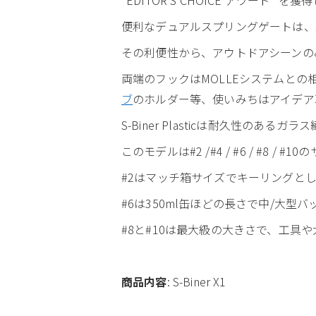
便利なデュアルスプリングゲートは、
その利便性から、アウトドアシーンの
両端のフックはMOLLEシステムと
ブ
のホルダー等、使いみちはアイデア
S-Biner Plasticは耐久性の
このモデルは#2 /#4 / #6 / #
#2はマッチ箱サイズでキーリングと
#6は350ml缶ほどの長さで中/大
#8と#10は最大級の大きさで、工
商品内容
: S-Biner X1