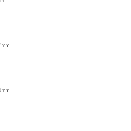
mm
07mm
80mm