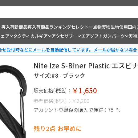
・再入荷
新商品
再入荷商品
ランキング
セレクト一点物
実物生地使用
国内
ウェア
タクティカルギア
アクセサリー
エアソフトガンパーツ
実物
問合せ受付時などにメールを自動配信しています。メールが届かない場合
Nite Ize S-Biner Plastic
サイズ:#8 - ブラック
￥1,650
販売価格(税込)：
参考価格(税込)：
￥2,200
アカウント登録後の購入で獲得：
75 Pt
残り2点 お早めに