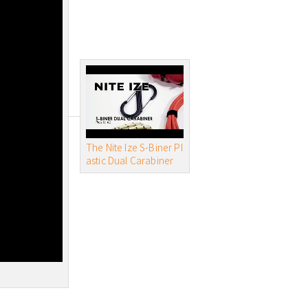
The Nite Ize S-Biner Pl
astic Dual Carabiner