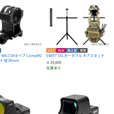
HOT
NEW
再入荷
実物
ior WILCOXタイプ CompM2
SWIFT OG ポータブル ギアスタンド
ント 経30mm
￥29,000
在庫あり