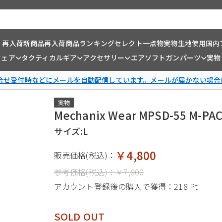
・再入荷
新商品
再入荷商品
ランキング
セレクト一点物
実物生地使用
国内
ウェア
タクティカルギア
アクセサリー
エアソフトガンパーツ
実物
問合せ受付時などにメールを自動配信しています。メールが届かない場合
実物
Mechanix Wear MPSD-55 M
サイズ:L
￥4,800
販売価格(税込)：
参考価格(税込)：
￥7,800
アカウント登録後の購入で獲得：
218 Pt
SOLD OUT