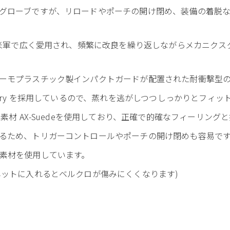
グローブですが、リロードやポーチの開け閉め、装備の着脱
たり米軍で広く愛用され、頻繁に改良を繰り返しながらメカニク
ーモプラスチック製インパクトガードが配置された耐衝撃型の
kDry を採用しているので、蒸れを逃がしつつしっかりとフィッ
殊素材 AX-Suedeを使用しており、正確で的確なフィーリン
るため、トリガーコントロールやポーチの開け閉めも容易で
素材を使用しています。
ネットに入れるとベルクロが傷みにくくなります)