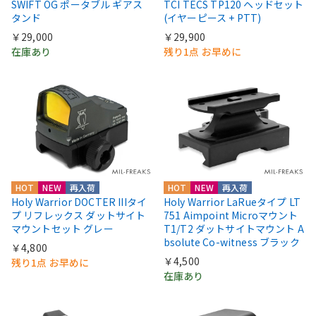
SWIFT OG ポータブル ギアス
TCI TECS TP120 ヘッドセット
タンド
(イヤーピース + PTT)
￥29,000
￥29,900
在庫あり
残り1点 お早めに
HOT
NEW
再入荷
HOT
NEW
再入荷
Holy Warrior DOCTER IIIタイ
Holy Warrior LaRueタイプ LT
プ リフレックス ダットサイト
751 Aimpoint Microマウント
マウントセット グレー
T1/T2 ダットサイトマウント A
bsolute Co-witness ブラック
￥4,800
￥4,500
残り1点 お早めに
在庫あり