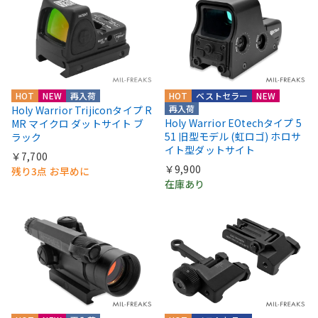
HOT
NEW
再入荷
HOT
ベストセラー
NEW
再入荷
Holy Warrior Trijiconタイプ R
Holy Warrior EOtechタイプ 5
MR マイクロ ダットサイト ブ
51 旧型モデル (虹ロゴ) ホロサ
ラック
イト型ダットサイト
￥7,700
￥9,900
残り3点 お早めに
在庫あり