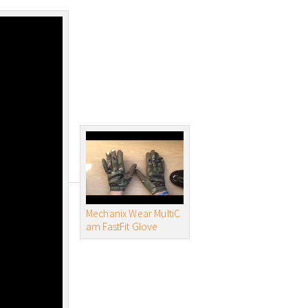
Mechanix Wear MultiC
am FastFit Glove