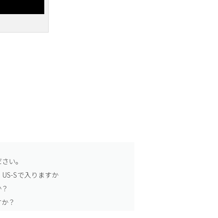
ださい。
US-Sで入りますか
か？
すか？