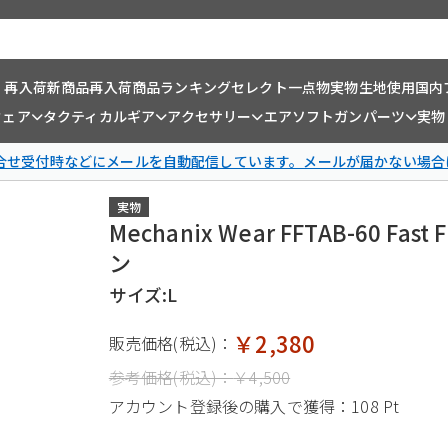
・再入荷
新商品
再入荷商品
ランキング
セレクト一点物
実物生地使用
国内
ウェア
タクティカルギア
アクセサリー
エアソフトガンパーツ
実物
問合せ受付時などにメールを自動配信しています。メールが届かない場合
実物
Mechanix Wear FFTAB-60 
ン
サイズ:L
￥2,380
販売価格(税込)：
参考価格(税込)：
￥4,500
アカウント登録後の購入で獲得：
108 Pt