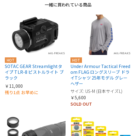
一緒に買われている商品
HOT
HOT
SOTAC GEAR Streamlightタ
Under Armour Tactical Freed
イプ TLR-8 ピストルライト ブ
om FLAG ロングスリーブ ドラ
ラック
イTシャツ 25年モデル グレー
ヘザー
￥11,000
サイズ: US-M (日本サイズL)
残り1点 お早めに
￥5,600
SOLD OUT