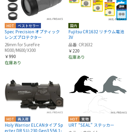
国内
HOT
ベストセラー
Fujitsu CR1632 リチウム電池
Spec Precision オプティック
3V
レンズプロテクター
品番: CR1632
26mm for SureFire
M300/M600/X300
￥220
￥990
在庫あり
在庫あり
HOT
再入荷
HOT
実物
Holy Warrior ELCANタイプ Sp
URT “SEAL” ステッカー
ecter DR SU-230 Gen3 556 1-