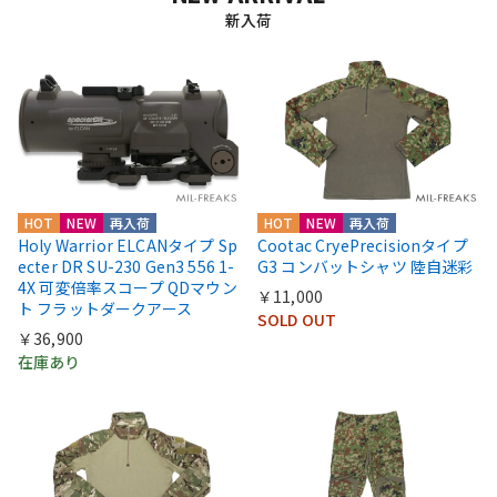
新入荷
HOT
NEW
再入荷
HOT
NEW
再入荷
Holy Warrior ELCANタイプ Sp
Cootac CryePrecisionタイプ
ecter DR SU-230 Gen3 556 1-
G3 コンバットシャツ 陸自迷彩
4X 可変倍率スコープ QDマウン
￥11,000
ト フラットダークアース
SOLD OUT
￥36,900
在庫あり