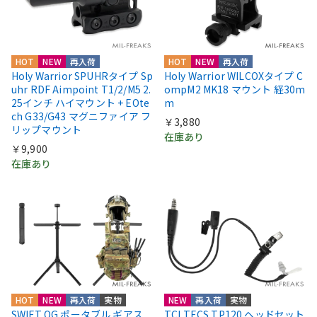
HOT
NEW
再入荷
HOT
NEW
再入荷
Holy Warrior SPUHRタイプ Sp
Holy Warrior WILCOXタイプ C
uhr RDF Aimpoint T1/2/M5 2.
ompM2 MK18 マウント 経30m
25インチ ハイマウント + EOte
m
ch G33/G43 マグニファイア フ
￥3,880
リップマウント
在庫あり
￥9,900
在庫あり
HOT
NEW
再入荷
実物
NEW
再入荷
実物
SWIFT OG ポータブル ギアス
TCI TECS TP120 ヘッドセット