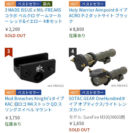
HOT
ベストセラー
国内
HOT
ベストセラー
3 MADE ISSUE x MIL-FREAKS
Holy Warrior Aimpointタイプ
コラボ ベルクロ ゲームマーカ
ACRO P-2 ダットサイト ブラッ
ー レッド&イエロー 4本セット
ク
￥2,200
￥8,800
SOLD OUT
在庫あり
HOT
ベストセラー
HOT
ベストセラー
Mod Breaches Knight'sタイプ
SOTAC GEAR OneHundredタ
KAC 旧ロゴ M4ストック QD ス
イプ オプティクス/ライト レン
リングスイベル マウント
ズカバー
モデル: SureFire M300/M600用
￥3,750
￥1,650
在庫あり
SOLD OUT