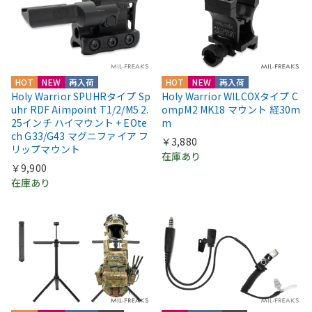
HOT
NEW
再入荷
HOT
NEW
再入荷
Holy Warrior SPUHRタイプ Sp
Holy Warrior WILCOXタイプ C
uhr RDF Aimpoint T1/2/M5 2.
ompM2 MK18 マウント 経30m
25インチ ハイマウント + EOte
m
ch G33/G43 マグニファイア フ
￥3,880
リップマウント
在庫あり
￥9,900
在庫あり