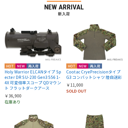
NEW ARRIVAL
新入荷
HOT
NEW
再入荷
HOT
NEW
再入荷
Holy Warrior ELCANタイプ Sp
Cootac CryePrecisionタイプ
ecter DR SU-230 Gen3 556 1-
G3 コンバットシャツ 陸自迷彩
4X 可変倍率スコープ QDマウン
￥11,000
ト フラットダークアース
SOLD OUT
￥36,900
在庫あり