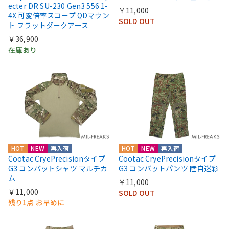
ecter DR SU-230 Gen3 556 1-
￥11,000
4X 可変倍率スコープ QDマウン
SOLD OUT
ト フラットダークアース
￥36,900
在庫あり
HOT
NEW
再入荷
HOT
NEW
再入荷
Cootac CryePrecisionタイプ
Cootac CryePrecisionタイプ
G3 コンバットシャツ マルチカ
G3 コンバットパンツ 陸自迷彩
ム
￥11,000
￥11,000
SOLD OUT
残り1点 お早めに