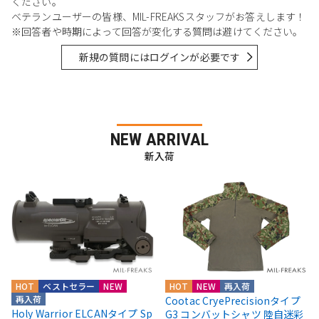
ください。
ベテランユーザーの皆様、MIL-FREAKSスタッフがお答えします！
※回答者や時期によって回答が変化する質問は避けてください。
新規の質問にはログインが必要です
NEW ARRIVAL
新入荷
HOT
ベストセラー
NEW
HOT
NEW
再入荷
再入荷
Cootac CryePrecisionタイプ
Holy Warrior ELCANタイプ Sp
G3 コンバットシャツ 陸自迷彩