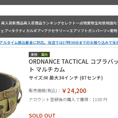
・再入荷
新商品
再入荷商品
ランキング
セレクト一点物
実物生地使用
国内
ウェア
タクティカルギア
アクセサリー
エアソフトガンパーツ
実物
リアルタイム振込着金に対応。当店では17時30分までのお振り込みで当
実物
国内
ORDNANCE TACTICAL コブ
ト マルチカム
サイズ:M 最大34インチ (87センチ)
￥24,200
販売価格(税込)：
アカウント登録後の購入で獲得：
1100 Pt
SOLD OUT