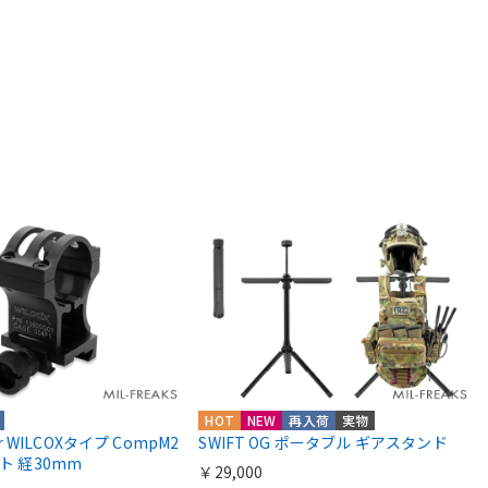
HOT
NEW
再入荷
実物
ior WILCOXタイプ CompM2
SWIFT OG ポータブル ギアスタンド
ント 経30mm
￥29,000