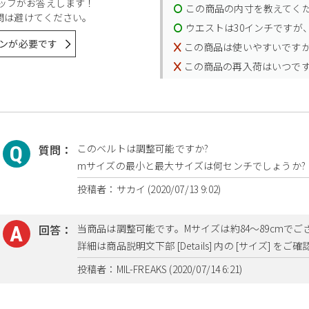
スタッフがお答えします！
この商品の内寸を教えてく
問は避けてください。
ウエストは30インチですが、
ンが必要です
この商品は使いやすいです
この商品の再入荷はいつで
質問：
このベルトは調整可能ですか?
mサイズの最小と最大サイズは何センチでしょうか?
投稿者：サカイ (2020/07/13 9:02)
回答：
当商品は調整可能です。Mサイズは約84～89cmでご
詳細は商品説明文下部 [Details] 内の [サイズ] を
投稿者：MIL-FREAKS (2020/07/14 6:21)